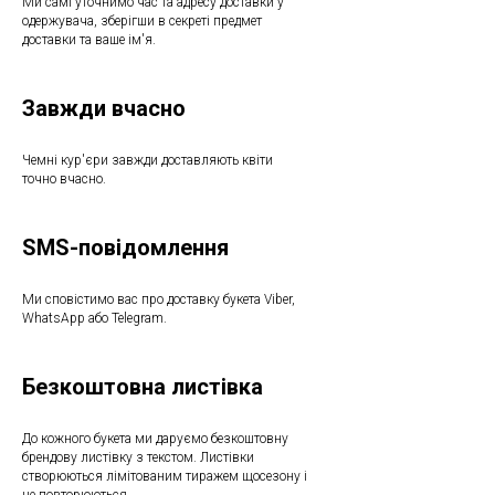
Ми самі уточнимо час та адресу доставки у
одержувача, зберігши в секреті предмет
доставки та ваше ім'я.
Завжди вчасно
Чемні кур'єри завжди доставляють квіти
точно вчасно.
SMS-повідомлення
Ми сповістимо вас про доставку букета Viber,
WhatsApp або Telegram.
Безкоштовна листівка
До кожного букета ми даруємо безкоштовну
брендову листівку з текстом. Листівки
створюються лімітованим тиражем щосезону і