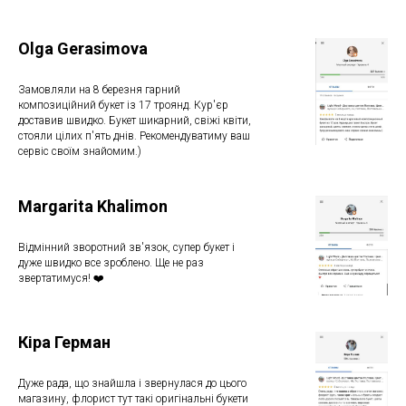
Olga Gerasimova
Замовляли на 8 березня гарний
композиційний букет із 17 троянд. Кур'єр
доставив швидко. Букет шикарний, свіжі квіти,
стояли цілих п'ять днів. Рекомендуватиму ваш
сервіс своїм знайомим.)
Margarita Khalimon
Відмінний зворотний зв'язок, супер букет і
дуже швидко все зроблено. Ще не раз
звертатимуся! ❤️
Кіра Герман
Дуже рада, що знайшла і звернулася до цього
магазину, флорист тут такі оригінальні букети