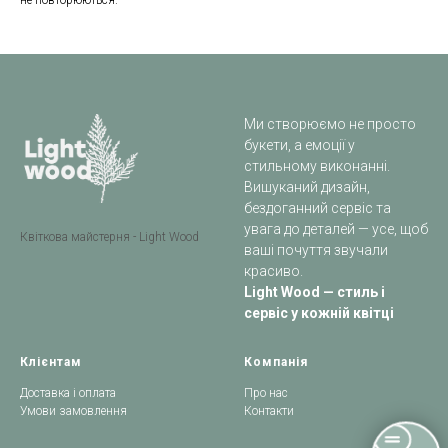
не повторюються.
Ми створюємо не просто
букети, а емоції у
стильному виконанні.
Вишуканий дизайн,
бездоганний сервіс та
увага до деталей — усе, щоб
Квіткова майстерня - Light Wood
ваші почуття звучали
красиво.
Light Wood — стиль і
сервіс у кожній квітці
Клієнтам
Компанія
Доставка і оплата
Про нас
Умови замовлення
Контакти