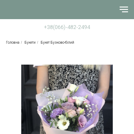
+38(066)-482-2494
Головна
/
Букети
/
Букет Бузково-білий