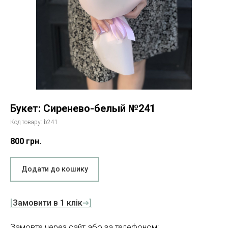
Букет: Сиренево-белый №241
Код товару:
b241
800
грн.
Додати до кошику
[
Замовити в 1 клік
➔]
Замовте через сайт або за телефоном: