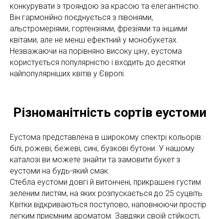
конкурувати з трояндою за красою та елегантністю.
Він гармонійно поєднується з півоніями,
альстромеріями, гортензіями, фрезіями та іншими
квітами, але не менш ефектний у монобукетах.
Незважаючи на порівняно високу ціну, еустома
користується популярністю і входить до десятки
найпопулярніших квітів у Європі.
Різноманітність сортів еустоми
Еустома представлена в широкому спектрі кольорів:
білі, рожеві, бежеві, сині, бузкові бутони. У нашому
каталозі ви можете знайти та замовити букет з
еустоми на будь-який смак.
Стебла еустоми довгі й витончені, прикрашені густим
зеленим листям, на яких розпускається до 25 суцвіть.
Квітки відкриваються поступово, наповнюючи простір
легким приємним ароматом. Завдяки своїй стійкості,