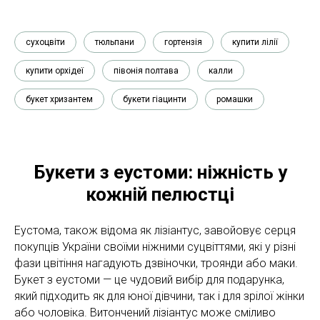
сухоцвіти
тюльпани
гортензія
купити лілії
купити орхідеї
півонія полтава
калли
букет хризантем
букети гіацинти
ромашки
Букети з еустоми: ніжність у
кожній пелюстці
Еустома, також відома як лізіантус, завойовує серця
покупців України своїми ніжними суцвіттями, які у різні
фази цвітіння нагадують дзвіночки, троянди або маки.
Букет з еустоми — це чудовий вибір для подарунка,
який підходить як для юної дівчини, так і для зрілої жінки
або чоловіка. Витончений лізіантус може сміливо