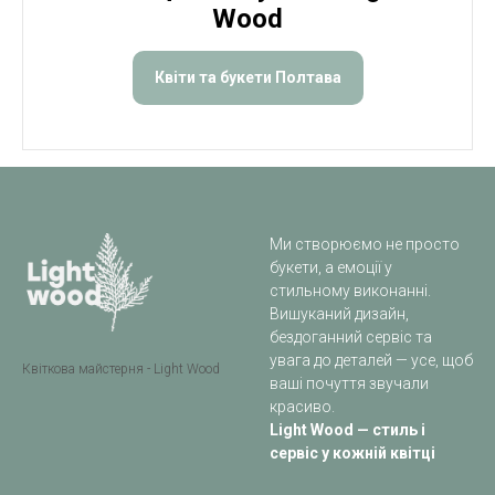
Wood
Квіти та букети Полтава
Ми створюємо не просто
букети, а емоції у
стильному виконанні.
Вишуканий дизайн,
бездоганний сервіс та
увага до деталей — усе, щоб
Квіткова майстерня - Light Wood
ваші почуття звучали
красиво.
Light Wood — стиль і
сервіс у кожній квітці