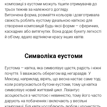
композиції з еустоми можуть тішити отримувачів до
трьох тижнів за належного догляду.
Витончена форма, розмаїття кольорів і довготривала
свіжість роблять еустому ідеальною квіткою для
створення композицій будь-якої форми — сферичних,
каскадних або витягнутих. Вона додає букету легкості
й об'єму, вдало відтіняючи красу інших квітів.
Символіка еустоми
Еустома — квітка, яка символізує щастя, радість і ніжні
почуття. Її вважають оберегом від негараздів. У
Мексиці, наприклад, вірять, що весна настає саме тоді,
коли розпускаються бутони еустоми, тому ця квітка
символізує новий життєвий цикл. Лізіантус
асоціюється з чистотою і невинністю, тому його часто
дарують на побаченнях і включають у весільні
композиції. Білі квіти уособлюють любов і урочистість,