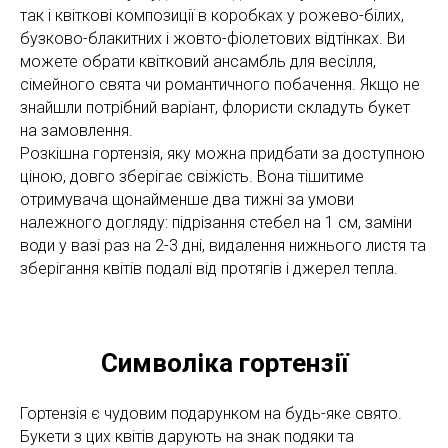
так і квіткові композиції в коробках у рожево-білих,
бузково-блакитних і жовто-фіолетових відтінках. Ви
можете обрати квітковий ансамбль для весілля,
сімейного свята чи романтичного побачення. Якщо не
знайшли потрібний варіант, флористи складуть букет
на замовлення.
Розкішна гортензія, яку можна придбати за доступною
ціною, довго зберігає свіжість. Вона тішитиме
отримувача щонайменше два тижні за умови
належного догляду: підрізання стебел на 1 см, заміни
води у вазі раз на 2-3 дні, видалення нижнього листя та
зберігання квітів подалі від протягів і джерел тепла.
Символіка гортензії
Гортензія є чудовим подарунком на будь-яке свято.
Букети з цих квітів дарують на знак подяки та