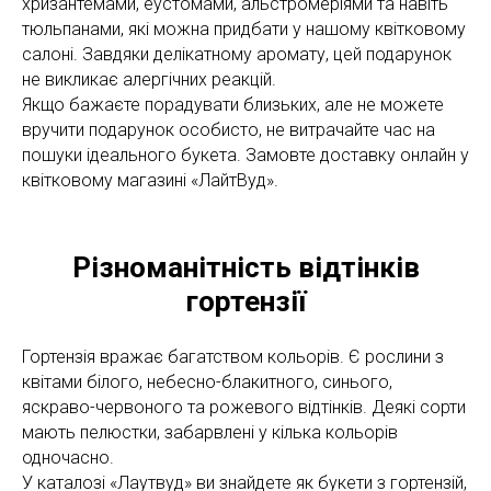
хризантемами, еустомами, альстромеріями та навіть
тюльпанами, які можна придбати у нашому квітковому
салоні. Завдяки делікатному аромату, цей подарунок
не викликає алергічних реакцій.
Якщо бажаєте порадувати близьких, але не можете
вручити подарунок особисто, не витрачайте час на
пошуки ідеального букета. Замовте доставку онлайн у
квітковому магазині «ЛайтВуд».
Різноманітність відтінків
гортензії
Гортензія вражає багатством кольорів. Є рослини з
квітами білого, небесно-блакитного, синього,
яскраво-червоного та рожевого відтінків. Деякі сорти
мають пелюстки, забарвлені у кілька кольорів
одночасно.
У каталозі «Лаутвуд» ви знайдете як букети з гортензій,