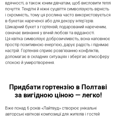
вдячності, а також юним дівчатам, щоб висловити теплі
почуття. Тендітні й ніжні суцвіття символізують вірність
і скромність, тому ця рослина часто використовується
в букетах нареченої або для декору інтер'єрів.
Шикарний букет з гортензій, подарований нареченим,
означає визнання у вічній любові та відданості.
Ця квітка символізує доброзичливість, вона наповнює
простір позитивною енергією, дарує радість і піднімає
настрій. Гортензія сприяє розв'язанню конфліктів,
допомагає в складних ситуаціях і зберігає атмосферу
спокою й умиротворення.
Придбати гортензію в Полтаві
за вигідною ціною — легко!
Вже понад 6 років «Лайтвуд» створює унікальні
авторські квіткові композиції для жителів і гостей