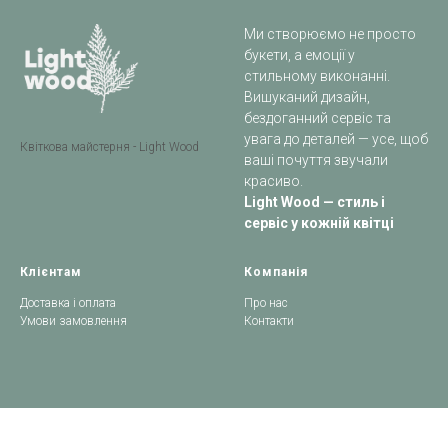
Ми створюємо не просто
букети, а емоції у
стильному виконанні.
Вишуканий дизайн,
бездоганний сервіс та
увага до деталей — усе, щоб
Квіткова майстерня - Light Wood
ваші почуття звучали
красиво.
Light Wood — стиль і
сервіс у кожній квітці
Клієнтам
Компанія
Доставка і оплата
Про нас
Умови замовлення
Контакти