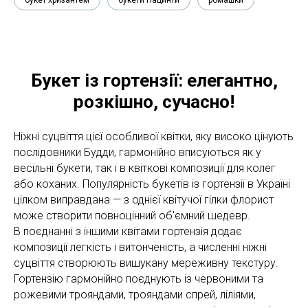
букет хризантем
букети гіацинти
ромашки
Букет із гортензії: елегантно,
розкішно, сучасно!
Ніжні суцвіття цієї особливої квітки, яку високо цінують
послідовники Будди, гармонійно вписуються як у
весільні букети, так і в квіткові композиції для колег
або коханих. Популярність букетів із гортензії в Україні
цілком виправдана — з однієї квітучої гілки флорист
може створити повноцінний об'ємний шедевр.
В поєднанні з іншими квітами гортензія додає
композиції легкість і витонченість, а численні ніжні
суцвіття створюють вишукану мереживну текстуру.
Гортензію гармонійно поєднують із червоними та
рожевими трояндами, трояндами спрей, ліліями,