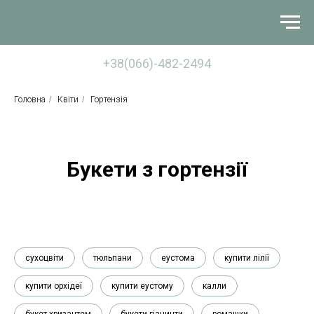
+38(066)-482-2494
Головна
/
Квіти
/
Гортензія
Букети з гортензії
сухоцвіти
тюльпани
еустома
купити лілії
купити орхідеї
купити еустому
калли