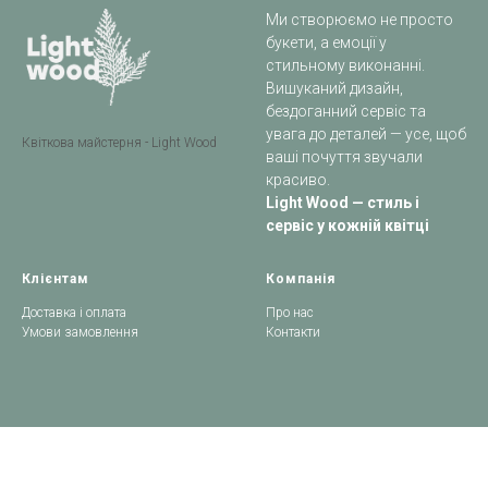
Ми створюємо не просто
букети, а емоції у
стильному виконанні.
Вишуканий дизайн,
бездоганний сервіс та
увага до деталей — усе, щоб
Квіткова майстерня - Light Wood
ваші почуття звучали
красиво.
Light Wood — стиль і
сервіс у кожній квітці
Клієнтам
Компанія
Доставка і оплата
Про нас
Умови замовлення
Контакти