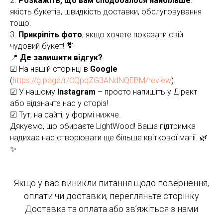
2.
Розкажіть, що вам сподобалося найбільше
:
якість букетів, швидкість доставки, обслуговування
тощо.
3.
Прикріпіть фото
, якщо хочете показати свій
чудовий букет! 💐
📍
Де залишити відгук?
☑ На нашій сторінці в
Google
(
https://g.page/r/CQpqZG3ANdNQEBM/review
).
☑ У нашому
Instagram
– просто напишіть у Дірект
або відзначте нас у сторіз!
☑ Тут, на сайті, у формі нижче.
Дякуємо, що обираєте LightWood! Ваша підтримка
надихає нас створювати ще більше квіткової магії. 🌿
✨
Якщо у вас виникли питання щодо
повернення
,
оплати чи доставки, перегляньте сторінку
Доставка та оплата
або
зв’яжіться з нами