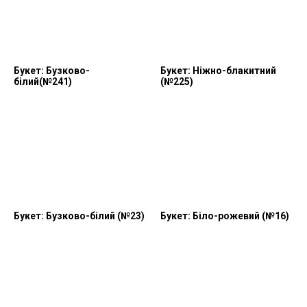
Букет: Бузково-
Букет: Ніжно-блакитний
білий(№241)
(№225)
Букет: Бузково-білий (№23)
Букет: Біло-рожевий (№16)