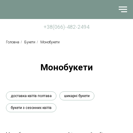
+38(066)-482-2494
Головна
/
Букети
/
Монобукети
Монобукети
доставка квітів полтава
шикарні букети
букети з сезонних квітів