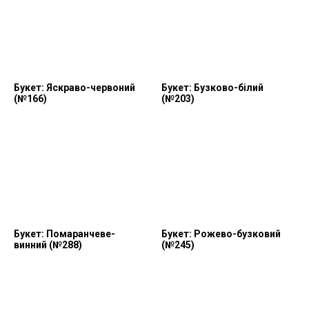
Букет: Яскраво-червоний
Букет: Бузково-білий
(№166)
(№203)
Букет: Помаранчеве-
Букет: Рожево-бузковий
винний (№288)
(№245)