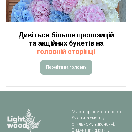
Дивіться більше пропозицій
та акційних букетів на
головній сторінці
Перейти на головну
Ми створюємо не просто
букети, а емоції у
стильному виконанні.
Вишуканий дизайн,