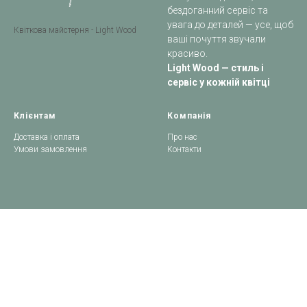
бездоганний сервіс та
увага до деталей — усе, щоб
Квіткова майстерня - Light Wood
ваші почуття звучали
красиво.
Light Wood — стиль і
сервіс у кожній квітці
Клієнтам
Компанія
Доставка і оплата
Про нас
Умови замовлення
Контакти