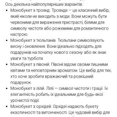
Ось декілька найпопулярніших варіантів:
Монобукет з троянд. Троянди — це класичний вибір,
який ніколи не виходить з моди. Вони можуть бути
червоними для вираження пристрасті, білими для
символу чистоти або рожевими для романтичного
настрою.
Монобукет з тюльпанів. Тюльпани символізують
весну і оновлення. Вони ідеально підходять для
подарунків на початку нового сезону або як знак
уваги та турботи.
Монобукет з півоній. Півонії відомі своїми пишними
квітами та неповторним ароматом. Це вибір для тих,
хто хоче зробити вражаючий та розкішний
подарунок.
Монобукет з лілій. Лілії — символ чистоти і грації. Їх
елегантність робить їх ідеальними для будь-якої
урочистої події.
Монобукет з орхідей. Орхідеї надають букету
екзотичності та витонченості. Це чудовий вибір для