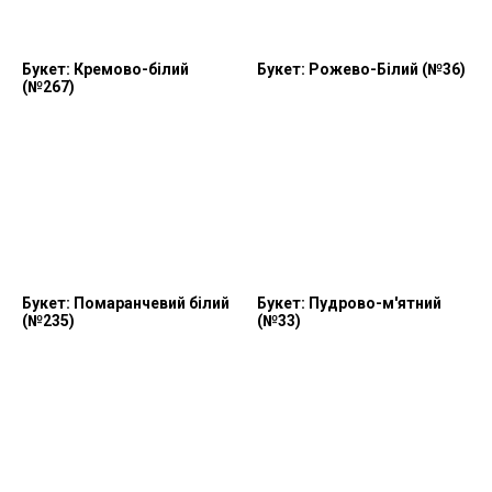
Букет: Кремово-білий
Букет: Рожево-Білий (№36)
(№267)
Букет: Помаранчевий білий
Букет: Пудрово-м'ятний
(№235)
(№33)