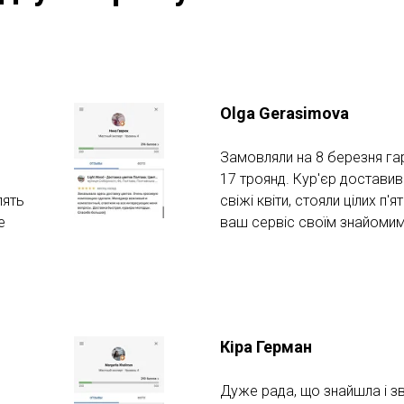
Olga Gerasimova
Замовляли на 8 березня гар
17 троянд. Кур'єр доставив
лять
свіжі квіти, стояли цілих п
е
ваш сервіс своїм знайомим
Кіра Герман
Дуже рада, що знайшла і з