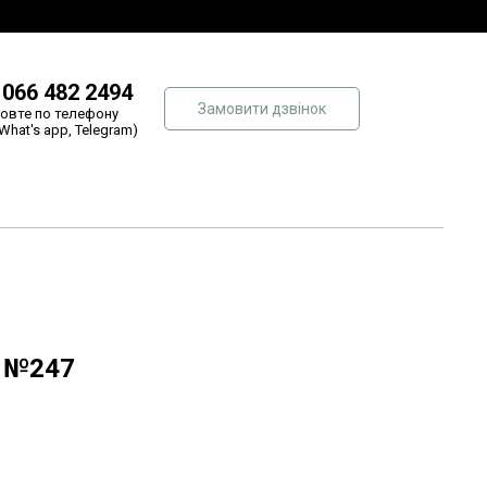
 066 482 2494
Замовити дзвінок
овте по телефону
 What's app, Telegram)
в №247