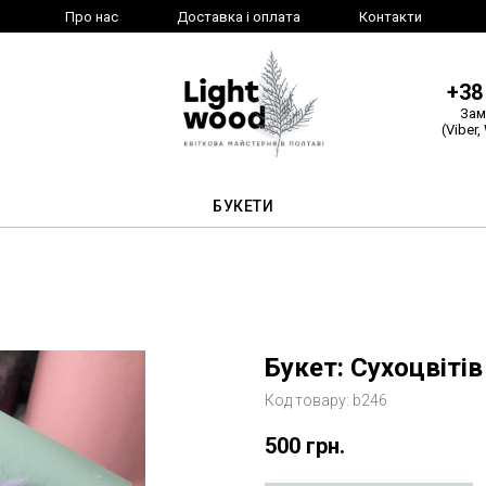
Про нас
Доставка і оплата
Контакти
+38
Зам
(Viber,
БУКЕТИ
Букет: Сухоцвіті
Код товару:
b246
500
грн.