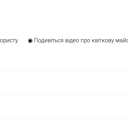
ористу
◉ Подивіться відео про квіткову май