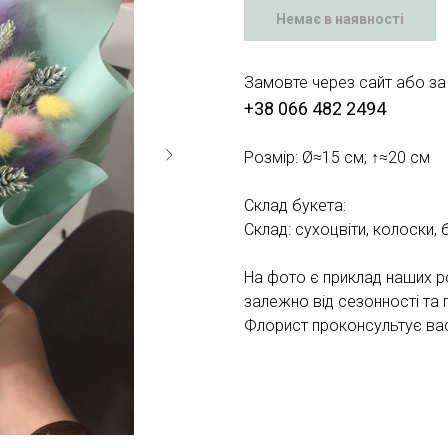
Немає в наявності
Замовте через сайт або за
+38 066 482 2494
Розмір: Ø≈15 см; ↑≈20 см
Склад букета:
Склад: сухоцвіти, колоски,
На фото є приклад наших р
залежно від сезонності та 
Флорист проконсультує вас