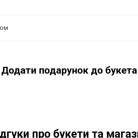
том
Додати подарунок до букета
ідгуки про букети та магаз