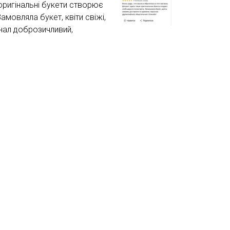
 оригінальні букети створює
мовляла букет, квіти свіжі,
нал доброзичливий,