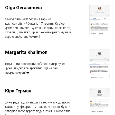
Olga Gerasimova
Замовляли на 8 березня гарний
композиційний букет із 17 троянд. Кур'єр
доставив швидко. Букет шикарний, свіжі квіти,
стояли цілих п'ять днів. Рекомендуватиму ваш
сервіс своїм знайомим.)
Margarita Khalimon
Відмінний зворотний зв'язок, супер букет і
дуже швидко все зроблено. Ще не раз
звертатимуся! ❤️
Кіра Герман
Дуже рада, що знайшла і звернулася до цього
магазину, флорист тут такі оригінальні букети
створює любо-дорого подивитися. Замовляла