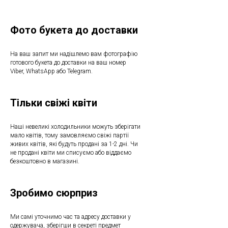
Фото букета до доставки
На ваш запит ми надішлемо вам фотографію
готового букета до доставки на ваш номер
Viber, WhatsApp або Telegram.
Тільки свіжі квіти
Наші невеликі холодильники можуть зберігати
мало квітів, тому замовляємо свіжі партії
живих квітів, які будуть продані за 1-2 дні. Чи
не продані квіти ми списуємо або віддаємо
безкоштовно в магазині.
Зробимо сюрприз
Ми самі уточнимо час та адресу доставки у
одержувача, зберігши в секреті предмет