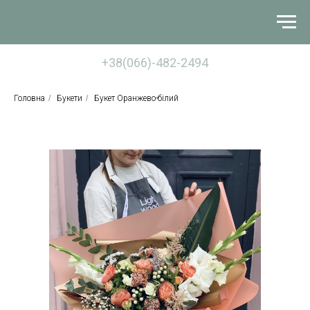
+38(066)-482-2494
Головна
/
Букети
/
Букет Оранжево-білий