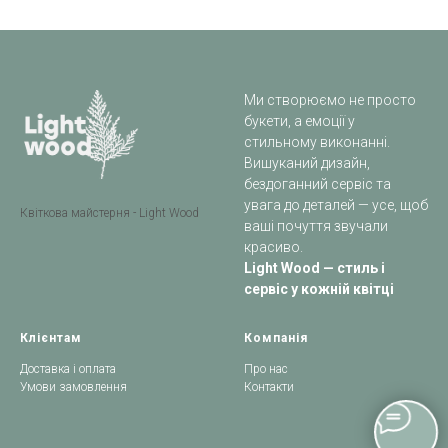
Ми створюємо не просто
букети, а емоції у
стильному виконанні.
Вишуканий дизайн,
бездоганний сервіс та
увага до деталей — усе, щоб
Квіткова майстерня - Light Wood
ваші почуття звучали
красиво.
Light Wood — стиль і
сервіс у кожній квітці
Клієнтам
Компанія
Доставка і оплата
Про нас
Умови замовлення
Контакти