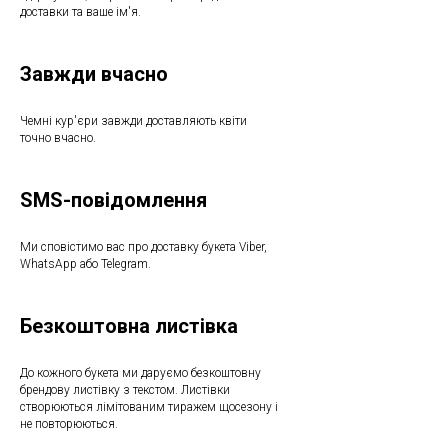
доставки та ваше ім'я.
Завжди вчасно
Чемні кур'єри завжди доставляють квіти
точно вчасно.
SMS-повідомлення
Ми сповістимо вас про доставку букета Viber,
WhatsApp або Telegram.
Безкоштовна листівка
До кожного букета ми даруємо безкоштовну
брендову листівку з текстом. Листівки
створюються лімітованим тиражем щосезону і
не повторюються.