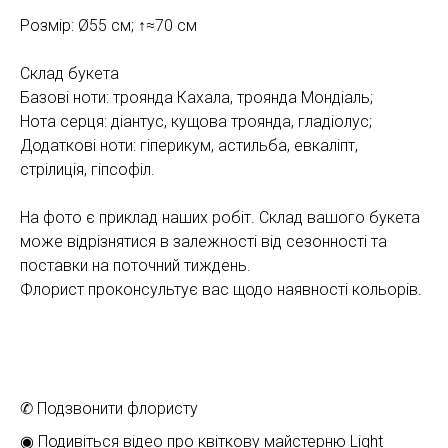
Розмір: Ø55 см; ↑≈70 см
Склад букета
Базові ноти: троянда Кахала, троянда Мондіаль;
Нота серця: діантус, кущова троянда, гладіолус;
Додаткові ноти: гіперикум, астильба, евкаліпт,
стрілиція, гіпсофіл.
На фото є приклад наших робіт. Склад вашого букета
може відрізнятися в залежності від сезонності та
поставки на поточний тиждень.
Флорист проконсультує вас щодо наявності кольорів.
✆ Подзвонити флористу
◉ Подивіться відео про квіткову майстерню Light