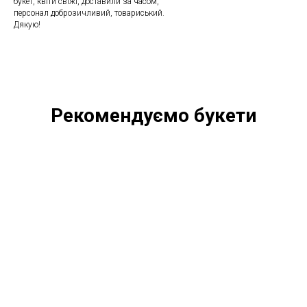
букет, квіти свіжі, доставили за часом,
персонал доброзичливий, товариський.
Дякую!
Рекомендуємо букети