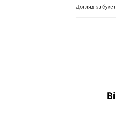
Догляд за буке
В