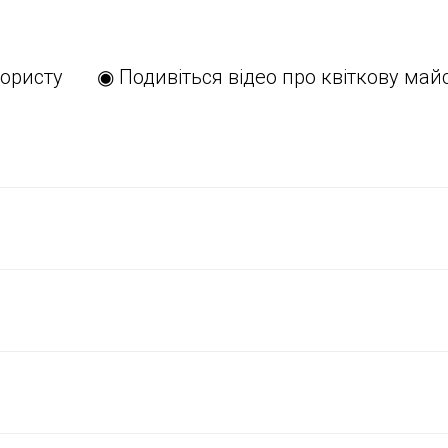
ористу
◉ Подивіться відео про квіткову май