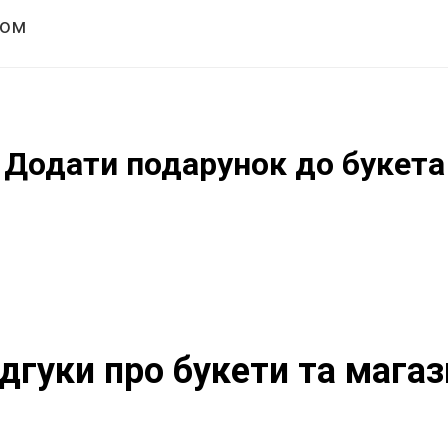
том
Додати подарунок до букета
ідгуки про букети та магаз