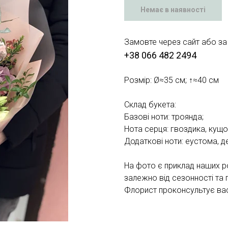
Немає в наявності
Замовте через сайт або за
+38 066 482 2494
Розмір: Ø≈35 см; ↑≈40 см
Склад букета:
Базові ноти: троянда;
Нота серця: гвоздика, кущо
Додаткові ноти: еустома, д
На фото є приклад наших р
залежно від сезонності та 
Флорист проконсультує вас