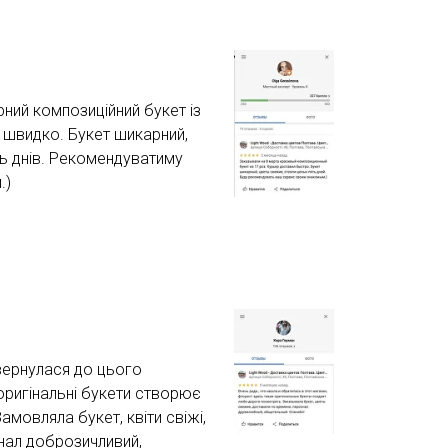
ний композиційний букет із
 швидко. Букет шикарний,
'ять днів. Рекомендуватиму
.)
вернулася до цього
 оригінальні букети створює
мовляла букет, квіти свіжі,
нал доброзичливий,