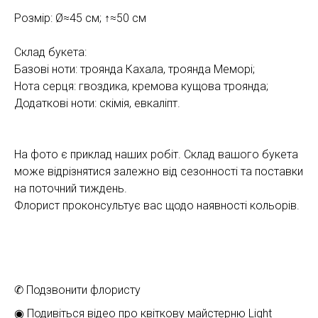
Розмір: Ø≈45 см; ↑≈50 см
Склад букета:
Базові ноти: троянда Кахала, троянда Меморі;
Нота серця: гвоздика, кремова кущова троянда;
Додаткові ноти: скімія, евкаліпт.
На фото є приклад наших робіт. Склад вашого букета
може відрізнятися залежно від сезонності та поставки
на поточний тиждень.
Флорист проконсультує вас щодо наявності кольорів.
✆ Подзвонити флористу
◉ Подивіться відео про квіткову майстерню Light