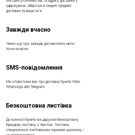
Ми самі уточнимо час та адресу доставки у
одержувача, зберігши в секреті предмет
доставки та ваше ім'я.
Завжди вчасно
Чемні кур'єри завжди доставляють квіти
точно вчасно.
SMS-повідомлення
Ми сповістимо вас про доставку букета Viber,
WhatsApp або Telegram.
Безкоштовна листівка
До кожного букета ми даруємо безкоштовну
брендову листівку з текстом. Листівки
створюються лімітованим тиражем щосезону і