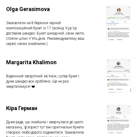
Olga Gerasimova
Замовляли на 8 березня гарний
композиційний букет із 17 троянд. Кур'єр
доставив швидко. Букет шикарний, свіжі квіти,
стояли цілих п'ять днів. Рекомендуватиму ваш
сервіс своїм знайомим.)
Margarita Khalimon
Відмінний зворотний зв'язок, супер букет і
дуже швидко все зроблено. Ще не раз
звертатимуся! ❤️
Кіра Герман
Дуже рада, що знайшла і звернулася до цього
магазину, флорист тут такі оригінальні букети
створює любо-дорого подивитися. Замовляла