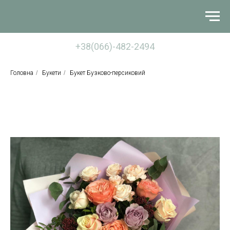
+38(066)-482-2494
Головна
/
Букети
/
Букет Бузково-персиковий