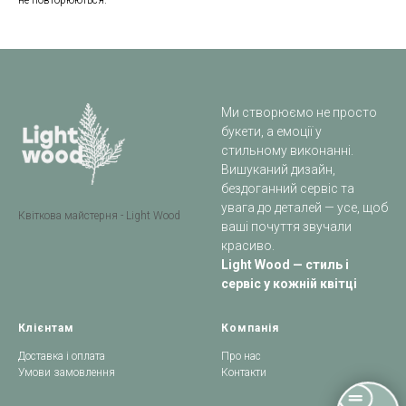
не повторюються.
Ми створюємо не просто
букети, а емоції у
стильному виконанні.
Вишуканий дизайн,
бездоганний сервіс та
увага до деталей — усе, щоб
Квіткова майстерня - Light Wood
ваші почуття звучали
красиво.
Light Wood — стиль і
сервіс у кожній квітці
Клієнтам
Компанія
Доставка і оплата
Про нас
Умови замовлення
Контакти