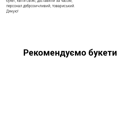
букет, квіти свіжі, доставили за часом,
персонал доброзичливий, товариський.
Дякую!
Рекомендуємо букети