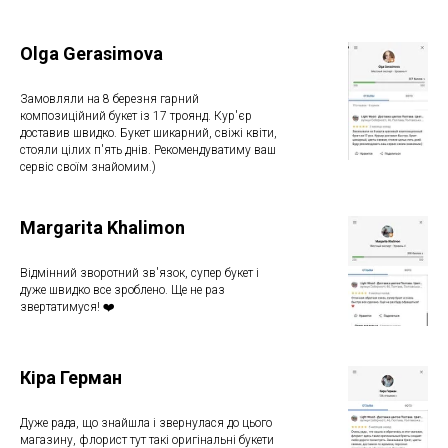
Olga Gerasimova
Замовляли на 8 березня гарний
композиційний букет із 17 троянд. Кур'єр
доставив швидко. Букет шикарний, свіжі квіти,
стояли цілих п'ять днів. Рекомендуватиму ваш
сервіс своїм знайомим.)
Margarita Khalimon
Відмінний зворотний зв'язок, супер букет і
дуже швидко все зроблено. Ще не раз
звертатимуся! ❤️
Кіра Герман
Дуже рада, що знайшла і звернулася до цього
магазину, флорист тут такі оригінальні букети