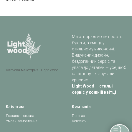
не повторюються.
Ми створюємо не просто
букети, а емоції у
стильному виконанні.
Вишуканий дизайн,
бездоганний сервіс та
увага до деталей — усе, щоб
Квіткова майстерня - Light Wood
ваші почуття звучали
красиво.
Light Wood — стиль і
сервіс у кожній квітці
Клієнтам
Компанія
Доставка і оплата
Про нас
Умови замовлення
Контакти