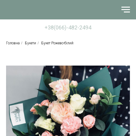
+38(066)-482-2494
Головна
/
Букети
/
Букет Рожево-білий