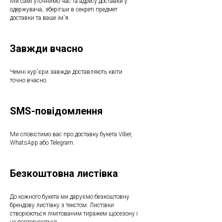
Ми самі уточнимо час та адресу доставки у
одержувача, зберігши в секреті предмет
доставки та ваше ім'я.
Завжди вчасно
Чемні кур'єри завжди доставляють квіти
точно вчасно.
SMS-повідомлення
Ми сповістимо вас про доставку букета Viber,
WhatsApp або Telegram.
Безкоштовна листівка
До кожного букета ми даруємо безкоштовну
брендову листівку з текстом. Листівки
створюються лімітованим тиражем щосезону і