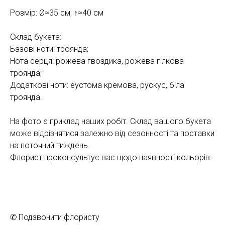
Розмір: Ø≈35 см; ↑≈40 см
Склад букета:
Базові ноти: троянда;
Нота серця: рожева гвоздика, рожева гілкова
троянда;
Додаткові ноти: еустома кремова, рускус, біла
троянда.
На фото є приклад наших робіт. Склад вашого букета
може відрізнятися залежно від сезонності та поставки
на поточний тиждень.
Флорист проконсультує вас щодо наявності кольорів.
✆ Подзвонити флористу