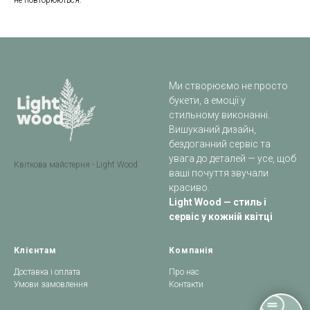
не повторюються.
Ми створюємо не просто
букети, а емоції у
стильному виконанні.
Вишуканий дизайн,
бездоганний сервіс та
увага до деталей — усе, щоб
Квіткова майстерня - Light Wood
ваші почуття звучали
красиво.
Light Wood — стиль і
сервіс у кожній квітці
Клієнтам
Компанія
Доставка і оплата
Про нас
Умови замовлення
Контакти