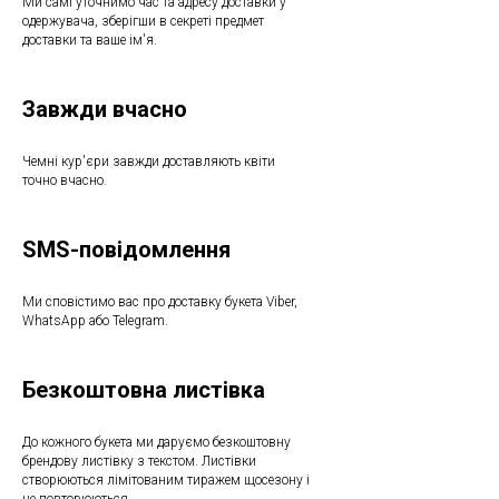
Ми самі уточнимо час та адресу доставки у
одержувача, зберігши в секреті предмет
доставки та ваше ім'я.
Завжди вчасно
Чемні кур'єри завжди доставляють квіти
точно вчасно.
SMS-повідомлення
Ми сповістимо вас про доставку букета Viber,
WhatsApp або Telegram.
Безкоштовна листівка
До кожного букета ми даруємо безкоштовну
брендову листівку з текстом. Листівки
створюються лімітованим тиражем щосезону і