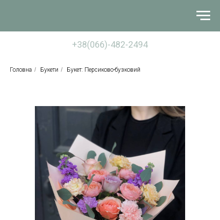
+38(066)-482-2494
Головна
/
Букети
/
Букет: Персиково-бузковий