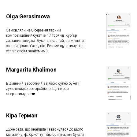
Olga Gerasimova
Замовляли на 8 березня гарний
композиційний букет із 17 троянд. Кур'єр
доставив швидко. Букет шикарний, свіжі квіти,
стояли цілих п'ять днів. Рекомендуватиму ваш
сервіс своїм знайомим.)
Margarita Khalimon
Відмінний зворотний зв'язок, супер букет і
дуже швидко все зроблено. Ще не раз
звертатимуся! ❤️
Кіра Герман
Дуже рада, що знайшла і звернулася до цього
магазину, флорист тут такі оригінальні букети