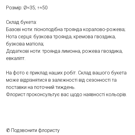
Розмір: Ø≈35; ↑≈50
Склад букета:
Базові ноти: піоноподібна троянда коралово-рожева;
Нота серця: бузкова троянда, кремова гвоздика,
бузкова матіола;
Додаткові ноти: троянда лимонна, рожева гвоздика,
евкаліпт.
На фото є приклад наших робіт. Склад вашого букета
може відрізнятися в залежності від сезонності та
поставки на поточний тиждень.
Флорист проконсультує вас щодо наявності кольорів.
✆ Подзвонити флористу