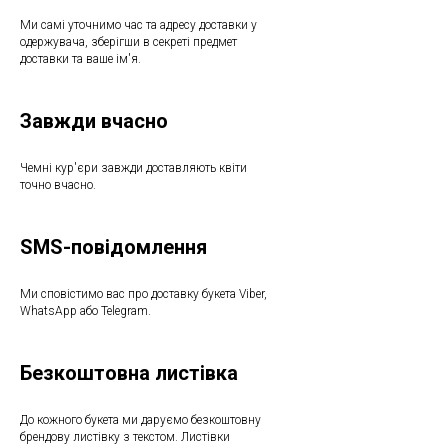
Ми самі уточнимо час та адресу доставки у
одержувача, зберігши в секреті предмет
доставки та ваше ім'я.
Завжди вчасно
Чемні кур'єри завжди доставляють квіти
точно вчасно.
SMS-повідомлення
Ми сповістимо вас про доставку букета Viber,
WhatsApp або Telegram.
Безкоштовна листівка
До кожного букета ми даруємо безкоштовну
брендову листівку з текстом. Листівки