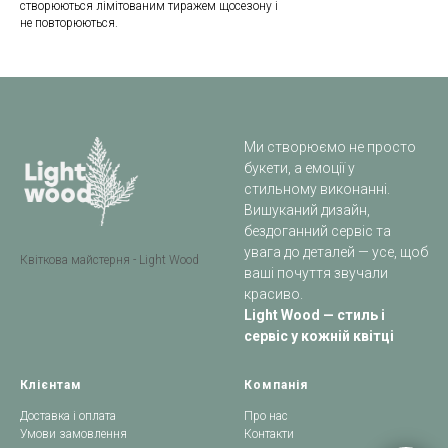
створюються лімітованим тиражем щосезону і
не повторюються.
Ми створюємо не просто
букети, а емоції у
стильному виконанні.
Вишуканий дизайн,
бездоганний сервіс та
увага до деталей — усе, щоб
Квіткова майстерня - Light Wood
ваші почуття звучали
красиво.
Light Wood — стиль і
сервіс у кожній квітці
Клієнтам
Компанія
Доставка і оплата
Про нас
Умови замовлення
Контакти