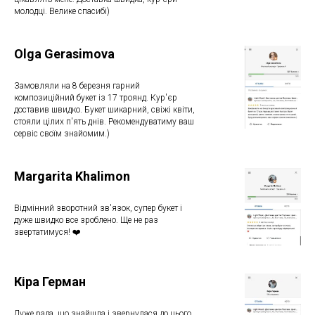
молодці. Велике спасибі)
Olga Gerasimova
Замовляли на 8 березня гарний
композиційний букет із 17 троянд. Кур'єр
доставив швидко. Букет шикарний, свіжі квіти,
стояли цілих п'ять днів. Рекомендуватиму ваш
сервіс своїм знайомим.)
Margarita Khalimon
Відмінний зворотний зв'язок, супер букет і
дуже швидко все зроблено. Ще не раз
звертатимуся! ❤️
Кіра Герман
Дуже рада, що знайшла і звернулася до цього