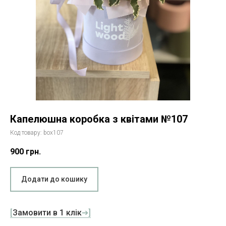
Капелюшна коробка з квітами №107
Код товару:
box107
900
грн.
Додати до кошику
[
Замовити в 1 клік
➔]