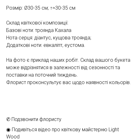
Розмір: Ø30-35 см; ↑≈30-35 см
Склад квіткової композиції:
Базові ноти: троянда Кахала
Нота серця: діантус, кущова троянда;
Додаткові ноти: евкаліпт, еустома.
На фото є приклад наших робіт. Склад вашого букета
може відрізнятися в залежності від сезонності та
поставки на поточний тиждень.
Флорист проконсультує вас щодо наявності кольорів.
✆ Подзвонити флористу
◉ Подивіться відео про квіткову майстерню Light
Wood