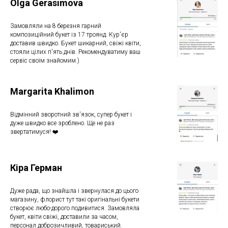
Olga Gerasimova
Замовляли на 8 березня гарний
композиційний букет із 17 троянд. Кур'єр
доставив швидко. Букет шикарний, свіжі квіти,
стояли цілих п'ять днів. Рекомендуватиму ваш
сервіс своїм знайомим.)
Margarita Khalimon
Відмінний зворотний зв'язок, супер букет і
дуже швидко все зроблено. Ще не раз
звертатимуся! ❤️
Кіра Герман
Дуже рада, що знайшла і звернулася до цього
магазину, флорист тут такі оригінальні букети
створює любо-дорого подивитися. Замовляла
букет, квіти свіжі, доставили за часом,
персонал доброзичливий, товариський.