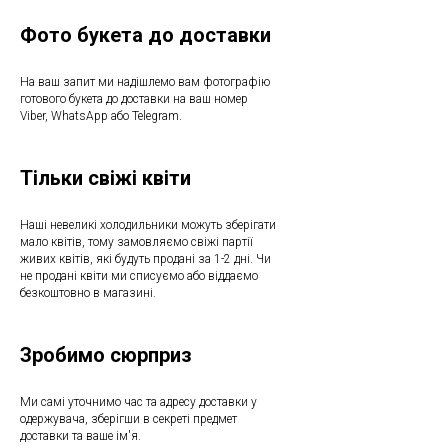
Фото букета до доставки
На ваш запит ми надішлемо вам фотографію
готового букета до доставки на ваш номер
Viber, WhatsApp або Telegram.
Тільки свіжі квіти
Наші невеликі холодильники можуть зберігати
мало квітів, тому замовляємо свіжі партії
живих квітів, які будуть продані за 1-2 дні. Чи
не продані квіти ми списуємо або віддаємо
безкоштовно в магазині.
Зробимо сюрприз
Ми самі уточнимо час та адресу доставки у
одержувача, зберігши в секреті предмет
доставки та ваше ім'я.