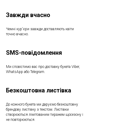
Завжди вчасно
Чемні кур'єри завжди доставляють квіти
точно вчасно.
SMS-повідомлення
Ми сповістимо вас про доставку букета Viber,
WhatsApp або Telegram.
Безкоштовна листівка
До кожного букета ми даруємо безкоштовну
брендову листівку з текстом. Листівки
створюються лімітованим тиражем щосезону і
не повторюються.