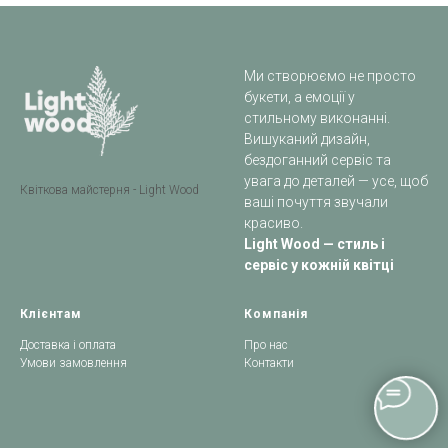
Ми створюємо не просто
букети, а емоції у
стильному виконанні.
Вишуканий дизайн,
бездоганний сервіс та
увага до деталей — усе, щоб
Квіткова майстерня - Light Wood
ваші почуття звучали
красиво.
Light Wood — стиль і
сервіс у кожній квітці
Клієнтам
Компанія
Доставка і оплата
Про нас
Умови замовлення
Контакти