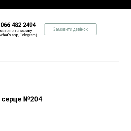
 066 482 2494
Замовити дзвінок
овте по телефону
 What's app, Telegram)
і серце №204