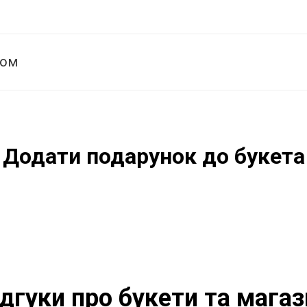
том
Додати подарунок до букета
ідгуки про букети та магаз