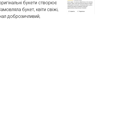
 оригінальні букети створює
мовляла букет, квіти свіжі,
нал доброзичливий,