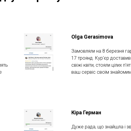
Olga Gerasimova
Замовляли на 8 березня гар
17 троянд. Кур'єр доставив
лять
свіжі квіти, стояли цілих п
е
ваш сервіс своїм знайомим
Кіра Герман
Дуже рада, що знайшла і з