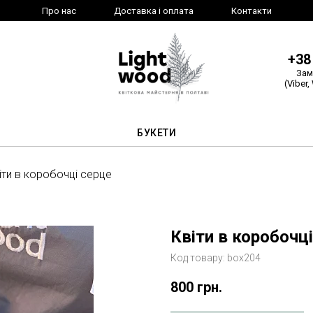
Про нас
Доставка і оплата
Контакти
+38
Зам
(Viber,
БУКЕТИ
іти в коробочці серце
Квіти в коробочц
Код товару:
box204
800
грн.