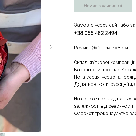
Немає в наявності
Замовте через сайт або за
+38 066 482 2494
Розмір: Ø≈21 см; ↑≈8 см
Склад квіткової композиції:
Базові ноти: троянда Кахал
Нота серця: червона троян
Додаткові ноти: сухоцвіти, я
На фото є приклад наших р
залежності від сезонності 
Флорист проконсультує вас