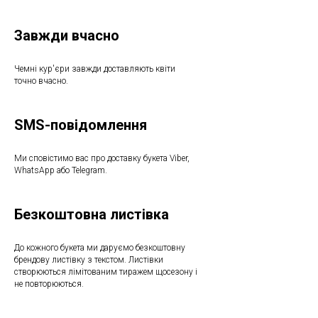
Завжди вчасно
Чемні кур'єри завжди доставляють квіти
точно вчасно.
SMS-повідомлення
Ми сповістимо вас про доставку букета Viber,
WhatsApp або Telegram.
Безкоштовна листівка
До кожного букета ми даруємо безкоштовну
брендову листівку з текстом. Листівки
створюються лімітованим тиражем щосезону і
не повторюються.