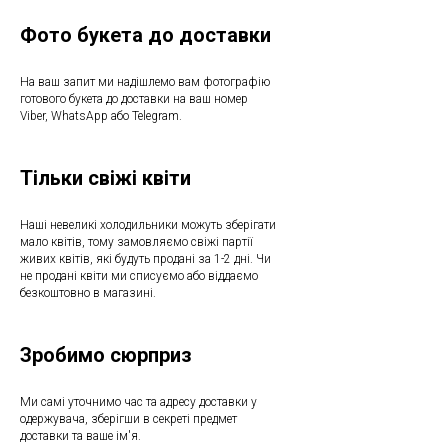
Фото букета до доставки
На ваш запит ми надішлемо вам фотографію
готового букета до доставки на ваш номер
Viber, WhatsApp або Telegram.
Тільки свіжі квіти
Наші невеликі холодильники можуть зберігати
мало квітів, тому замовляємо свіжі партії
живих квітів, які будуть продані за 1-2 дні. Чи
не продані квіти ми списуємо або віддаємо
безкоштовно в магазині.
Зробимо сюрприз
Ми самі уточнимо час та адресу доставки у
одержувача, зберігши в секреті предмет
доставки та ваше ім'я.