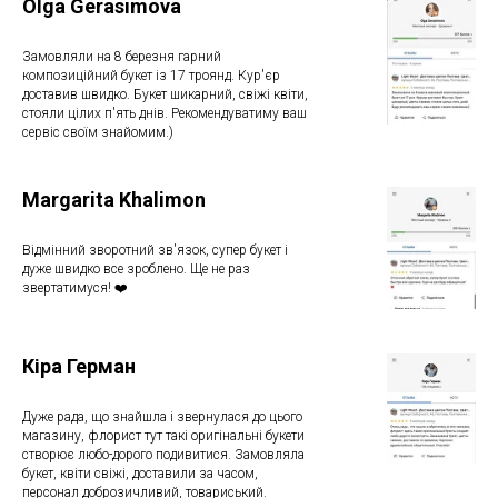
Olga Gerasimova
Замовляли на 8 березня гарний
композиційний букет із 17 троянд. Кур'єр
доставив швидко. Букет шикарний, свіжі квіти,
стояли цілих п'ять днів. Рекомендуватиму ваш
сервіс своїм знайомим.)
Margarita Khalimon
Відмінний зворотний зв'язок, супер букет і
дуже швидко все зроблено. Ще не раз
звертатимуся! ❤️
Кіра Герман
Дуже рада, що знайшла і звернулася до цього
магазину, флорист тут такі оригінальні букети
створює любо-дорого подивитися. Замовляла
букет, квіти свіжі, доставили за часом,
персонал доброзичливий, товариський.