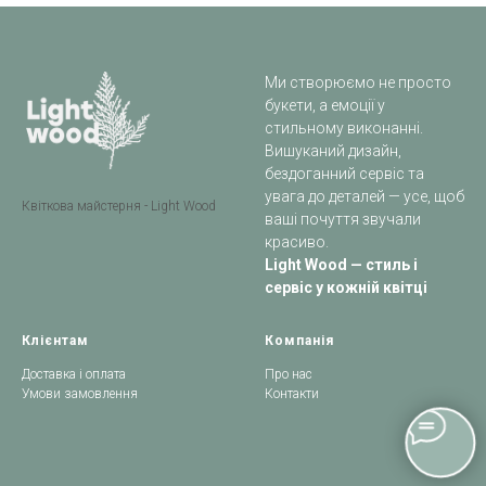
Ми створюємо не просто
букети, а емоції у
стильному виконанні.
Вишуканий дизайн,
бездоганний сервіс та
увага до деталей — усе, щоб
Квіткова майстерня - Light Wood
ваші почуття звучали
красиво.
Light Wood — стиль і
сервіс у кожній квітці
Клієнтам
Компанія
Доставка і оплата
Про нас
Умови замовлення
Контакти