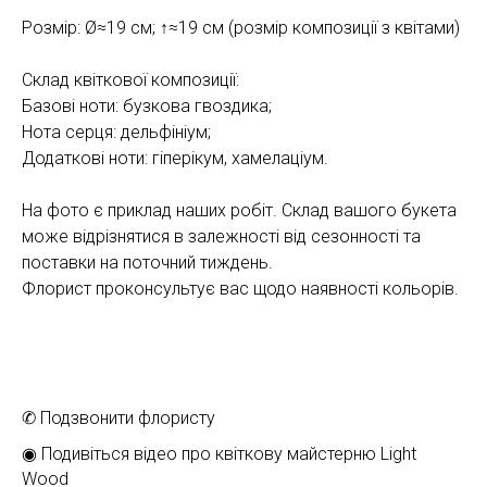
Розмір: Ø≈19 см; ↑≈19 см (розмір композиції з квітами)
Склад квіткової композиції:
Базові ноти: бузкова гвоздика;
Нота серця: дельфініум;
Додаткові ноти: гіперікум, хамелаціум.
На фото є приклад наших робіт. Склад вашого букета
може відрізнятися в залежності від сезонності та
поставки на поточний тиждень.
Флорист проконсультує вас щодо наявності кольорів.
✆ Подзвонити флористу
◉ Подивіться відео про квіткову майстерню Light
Wood