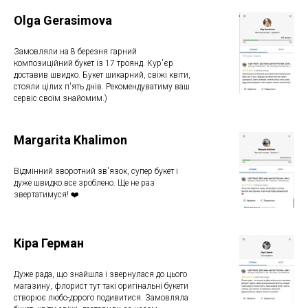
Olga Gerasimova
Замовляли на 8 березня гарний
композиційний букет із 17 троянд. Кур'єр
доставив швидко. Букет шикарний, свіжі квіти,
стояли цілих п'ять днів. Рекомендуватиму ваш
сервіс своїм знайомим.)
Margarita Khalimon
Відмінний зворотний зв'язок, супер букет і
дуже швидко все зроблено. Ще не раз
звертатимуся! ❤️
Кіра Герман
Дуже рада, що знайшла і звернулася до цього
магазину, флорист тут такі оригінальні букети
створює любо-дорого подивитися. Замовляла