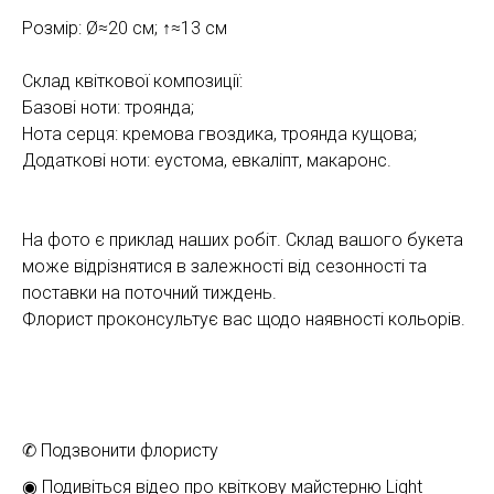
Розмір: Ø≈20 см; ↑≈13 см
Склад квіткової композиції:
Базові ноти: троянда;
Нота серця: кремова гвоздика, троянда кущова;
Додаткові ноти: еустома, евкаліпт, макаронс.
На фото є приклад наших робіт. Склад вашого букета
може відрізнятися в залежності від сезонності та
поставки на поточний тиждень.
Флорист проконсультує вас щодо наявності кольорів.
✆ Подзвонити флористу
◉ Подивіться відео про квіткову майстерню Light