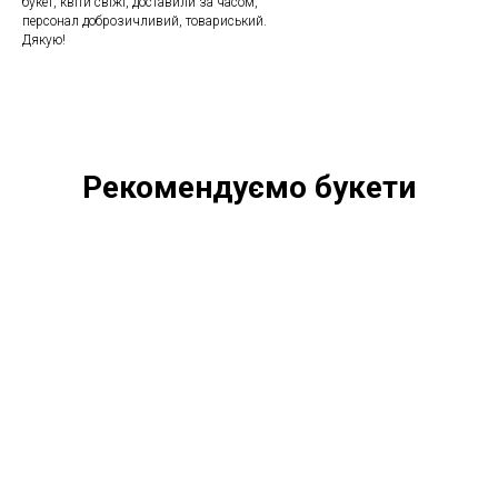
букет, квіти свіжі, доставили за часом,
персонал доброзичливий, товариський.
Дякую!
Рекомендуємо букети