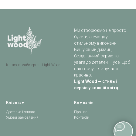
Ми створюємо не просто
букети, а емоції у
стильному виконанні.
Вишуканий дизайн,
бездоганний сервіс та
увага до деталей — усе, щоб
Квіткова майстерня - Light Wood
ваші почуття звучали
красиво.
Light Wood — стиль і
сервіс у кожній квітці
Клієнтам
Компанія
Доставка і оплата
Про нас
Умови замовлення
Контакти