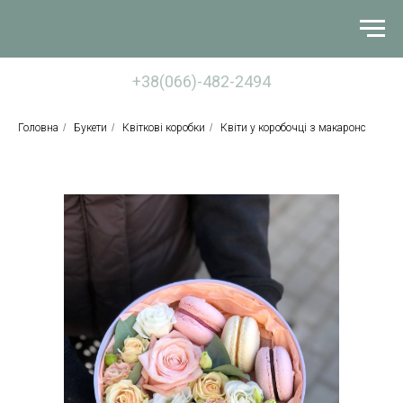
+38(066)-482-2494
Головна
/
Букети
/
Квіткові коробки
/
Квіти у коробочці з макаронс