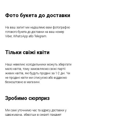
Фото букета до доставки
На ваш запит ми надішлемо вам фотографію
готового букета до доставки на ваш номер
Viber, WhatsApp або Telegram.
Тільки свіжі квіти
Наші невеликі холодильники можуть зберігати
мало квітів, тому замовляємо свіжі партії
живих квітів, які будуть продані за 1-2 дні. Чи
не продані квіти ми списуємо або віддаємо
безкоштовно в магазині.
Зробимо сюрприз
Ми самі уточнимо час та адресу доставки у
одержувача, зберігши в секреті предмет