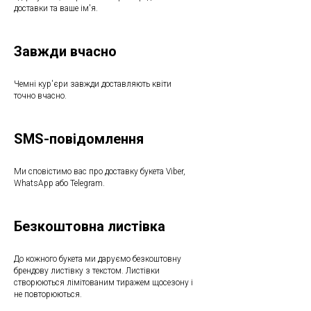
доставки та ваше ім'я.
Завжди вчасно
Чемні кур'єри завжди доставляють квіти
точно вчасно.
SMS-повідомлення
Ми сповістимо вас про доставку букета Viber,
WhatsApp або Telegram.
Безкоштовна листівка
До кожного букета ми даруємо безкоштовну
брендову листівку з текстом. Листівки
створюються лімітованим тиражем щосезону і
не повторюються.