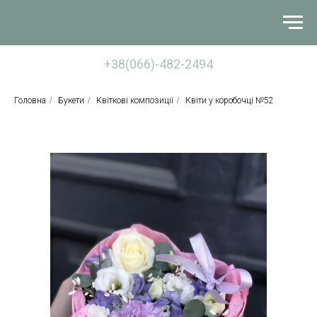
+38(066)-482-2494
Головна
/
Букети
/
Квіткові композиції
/
Квіти у коробочці №52