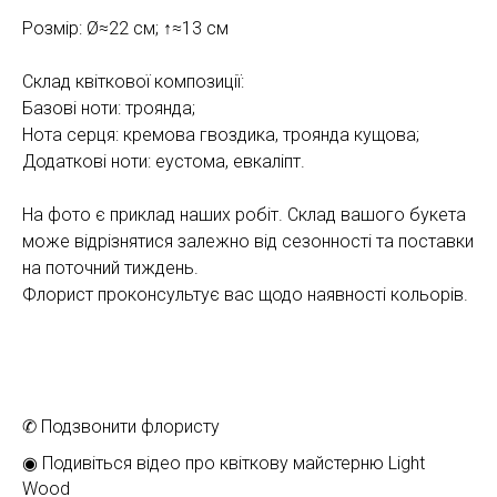
Розмір: Ø≈22 см; ↑≈13 см
Склад квіткової композиції:
Базові ноти: троянда;
Нота серця: кремова гвоздика, троянда кущова;
Додаткові ноти: еустома, евкаліпт.
На фото є приклад наших робіт. Склад вашого букета
може відрізнятися залежно від сезонності та поставки
на поточний тиждень.
Флорист проконсультує вас щодо наявності кольорів.
✆ Подзвонити флористу
◉ Подивіться відео про квіткову майстерню Light
Wood