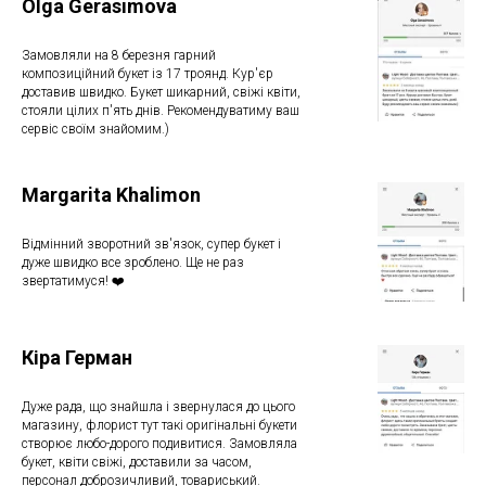
Olga Gerasimova
Замовляли на 8 березня гарний
композиційний букет із 17 троянд. Кур'єр
доставив швидко. Букет шикарний, свіжі квіти,
стояли цілих п'ять днів. Рекомендуватиму ваш
сервіс своїм знайомим.)
Margarita Khalimon
Відмінний зворотний зв'язок, супер букет і
дуже швидко все зроблено. Ще не раз
звертатимуся! ❤️
Кіра Герман
Дуже рада, що знайшла і звернулася до цього
магазину, флорист тут такі оригінальні букети
створює любо-дорого подивитися. Замовляла
букет, квіти свіжі, доставили за часом,
персонал доброзичливий, товариський.