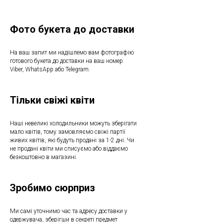
Фото букета до доставки
На ваш запит ми надішлемо вам фотографію
готового букета до доставки на ваш номер
Viber, WhatsApp або Telegram.
Тільки свіжі квіти
Наші невеликі холодильники можуть зберігати
мало квітів, тому замовляємо свіжі партії
живих квітів, які будуть продані за 1-2 дні. Чи
не продані квіти ми списуємо або віддаємо
безкоштовно в магазині.
Зробимо сюрприз
Ми самі уточнимо час та адресу доставки у
одержувача, зберігши в секреті предмет