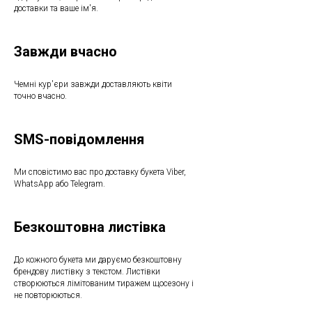
доставки та ваше ім'я.
Завжди вчасно
Чемні кур'єри завжди доставляють квіти
точно вчасно.
SMS-повідомлення
Ми сповістимо вас про доставку букета Viber,
WhatsApp або Telegram.
Безкоштовна листівка
До кожного букета ми даруємо безкоштовну
брендову листівку з текстом. Листівки
створюються лімітованим тиражем щосезону і
не повторюються.