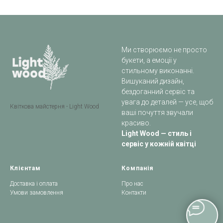
Ми створюємо не просто
букети, а емоції у
стильному виконанні.
Вишуканий дизайн,
бездоганний сервіс та
увага до деталей — усе, щоб
Квіткова майстерня - Light Wood
ваші почуття звучали
красиво.
Light Wood — стиль і
сервіс у кожній квітці
Клієнтам
Компанія
Доставка і оплата
Про нас
Умови замовлення
Контакти