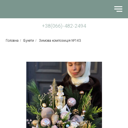
+38(066)-482-2494
Головна
/
Букети
/
Зимова композиція №143