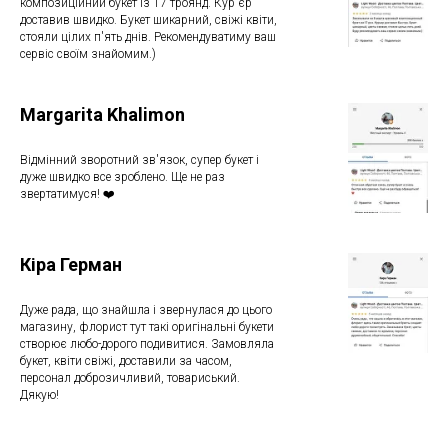
композиційний букет із 17 троянд. Кур'єр
доставив швидко. Букет шикарний, свіжі квіти,
стояли цілих п'ять днів. Рекомендуватиму ваш
сервіс своїм знайомим.)
Margarita Khalimon
Відмінний зворотний зв'язок, супер букет і
дуже швидко все зроблено. Ще не раз
звертатимуся! ❤️
Кіра Герман
Дуже рада, що знайшла і звернулася до цього
магазину, флорист тут такі оригінальні букети
створює любо-дорого подивитися. Замовляла
букет, квіти свіжі, доставили за часом,
персонал доброзичливий, товариський.
Дякую!