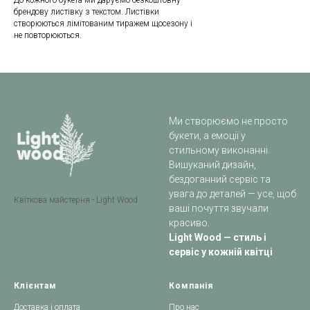
До кожного букета ми даруємо безкоштовну
брендову листівку з текстом. Листівки
створюються лімітованим тиражем щосезону і
не повторюються.
Ми створюємо не просто
букети, а емоції у
стильному виконанні.
Вишуканий дизайн,
бездоганний сервіс та
увага до деталей — усе, щоб
Квіткова майстерня - Light Wood
ваші почуття звучали
красиво.
Light Wood — стиль і
сервіс у кожній квітці
Клієнтам
Компанія
Доставка і оплата
Про нас