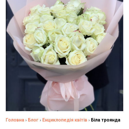
Головна
›
Блог
›
Енциклопедія квітів
›
Біла троянда