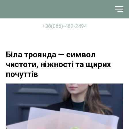
+38(066)-482-2494
Біла троянда — символ
чистоти, ніжності та щирих
почуттів