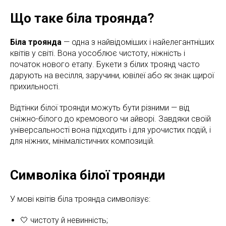
Що таке біла троянда?
Біла троянда
— одна з найвідоміших і найелегантніших
квітів у світі. Вона уособлює чистоту, ніжність і
початок нового етапу. Букети з білих троянд часто
дарують на весілля, заручини, ювілеї або як знак щирої
прихильності.
Відтінки білої троянди можуть бути різними — від
сніжно-білого до кремового чи айворі. Завдяки своїй
універсальності вона підходить і для урочистих подій, і
для ніжних, мінімалістичних композицій.
Символіка білої троянди
У мові квітів біла троянда символізує:
🤍 чистоту й невинність;