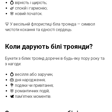
💍 вірність і щирість;
🌿 спокій і гармонію;
🌸 новий початок.
💡 У весільній флористиці біла троянда — символ
чистоти кохання та єдності сердець.
Коли дарують білі троянди?
Букети з білих троянд доречні в будь-яку пору року та
з нагоди:
💍 весілля або заручин;
🎂 дня народження;
💐 подяки чи привітання;
🌸 романтичних подій;
🕊️ пам’ятних моментів.