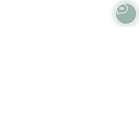
Ми створюємо не просто
букети, а емоції у
стильному виконанні.
Вишуканий дизайн,
бездоганний сервіс та
увага до деталей — усе, щоб
Квіткова майстерня - Light Wood
ваші почуття звучали
красиво.
Light Wood — стиль і