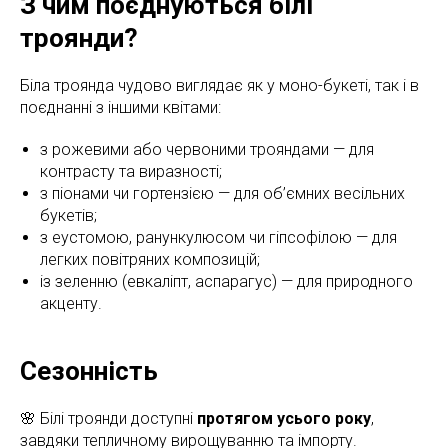
З чим поєднуються білі
троянди?
Біла троянда чудово виглядає як у моно-букеті, так і в
поєднанні з іншими квітами:
з рожевими або червоними трояндами — для
контрасту та виразності;
з піонами чи гортензією — для об’ємних весільних
букетів;
з еустомою, ранункулюсом чи гіпсофілою — для
легких повітряних композицій;
із зеленню (евкаліпт, аспарагус) — для природного
акценту.
Сезонність
🌸 Білі троянди доступні
протягом усього року
,
завдяки тепличному вирощуванню та імпорту.