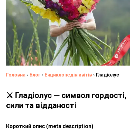
Головна
›
Блог
›
Енциклопедія квітів
›
Гладіолус
⚔️ Гладіолус — символ гордості,
сили та відданості
Короткий опис (meta description)