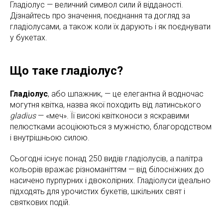
Гладіолус — величний символ сили й відданості.
Дізнайтесь про значення, поєднання та догляд за
гладіолусами, а також коли їх дарують і як поєднувати
у букетах.
Що таке гладіолус?
Гладіолус
, або шпажник, — це елегантна й водночас
могутня квітка, назва якої походить від латинського
gladius
— «меч». Її високі квітконоси з яскравими
пелюстками асоціюються з мужністю, благородством
і внутрішньою силою.
Сьогодні існує понад 250 видів гладіолусів, а палітра
кольорів вражає різноманіттям — від білосніжних до
насичено пурпурних і двоколірних. Гладіолуси ідеально
підходять для урочистих букетів, шкільних свят і
святкових подій.