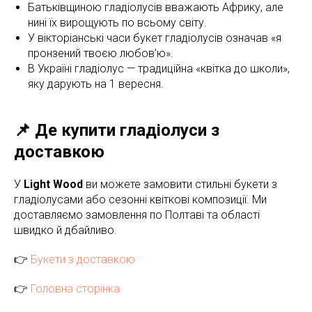
Батьківщиною гладіолусів вважають Африку, але
нині їх вирощують по всьому світу.
У вікторіанські часи букет гладіолусів означав «я
пронзений твоєю любов’ю».
В Україні гладіолус — традиційна «квітка до школи»,
яку дарують на 1 вересня.
📌 Де купити гладіолуси з
доставкою
У
Light Wood
ви можете замовити стильні букети з
гладіолусами або сезонні квіткові композиції. Ми
доставляємо замовлення по Полтаві та області
швидко й дбайливо.
👉
Букети з доставкою
👉
Головна сторінка