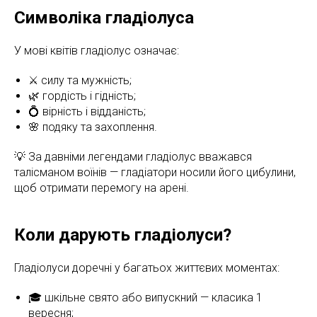
Символіка гладіолуса
У мові квітів гладіолус означає:
⚔️ силу та мужність;
🌿 гордість і гідність;
💍 вірність і відданість;
🌸 подяку та захоплення.
💡 За давніми легендами гладіолус вважався
талісманом воїнів — гладіатори носили його цибулини,
щоб отримати перемогу на арені.
Коли дарують гладіолуси?
Гладіолуси доречні у багатьох життєвих моментах:
🎓 шкільне свято або випускний — класика 1
вересня;