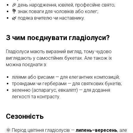
🎉 день народження, ювілей, професійне свято;
💐 знак поваги для чоловіків або колег;
🌿 подяка вчителю чи наставнику.
З чим поєднувати гладіолуси?
Гладіолуси мають виразний вигляд, тому чудово
виглядають у самостійних букетах. Але також їх
можна поєднати з:
ліліями або ірисами — для елегантних композицій;
трояндами чи герберами — для святкових букетів;
зеленню (аспарагус, евкаліпт) — для додання
легкості та контрасту.
Сезонність
🌞 Період цвітіння гладіолусів —
липень–вересень
, але