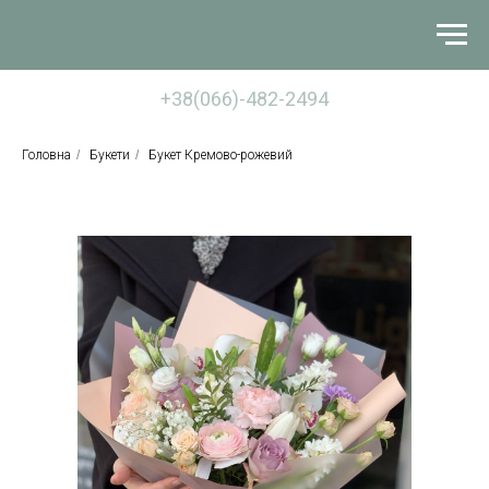
+38(066)-482-2494
Головна
/
Букети
/
Букет Кремово-рожевий