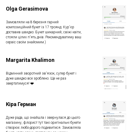
Olga Gerasimova
Замовляли на 8 березня гарний
композиційний букет із 17 троянд. Кур'єр
доставив швидко. Букет шикарний, свіжі квіти,
стояли цілих п'ять днів. Рекомендуватиму ваш
сервіс своїм знайомим.)
Margarita Khalimon
Відмінний зворотний зв'язок, супер букет і
дуже швидко все зроблено. Ще не раз
звертатимуся! ❤️
Кіра Герман
Дуже рада, що знайшла і звернулася до цього
магазину, флорист тут такі оригінальні букети
створює любо-дорого подивитися. Замовляла