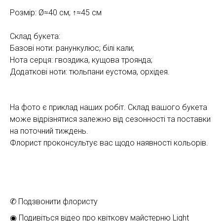
Розмір: Ø≈40 см; ↑≈45 см
Склад букета:
Базові ноти: ранункулюс; білі кали;
Нота серця: гвоздика, кущова троянда;
Додаткові ноти: тюльпани еустома, орхідея.
На фото є приклад наших робіт. Склад вашого букета
може відрізнятися залежно від сезонності та поставки
на поточний тиждень.
Флорист проконсультує вас щодо наявності кольорів.
✆ Подзвонити флористу
◉ Подивіться відео про квіткову майстерню Light