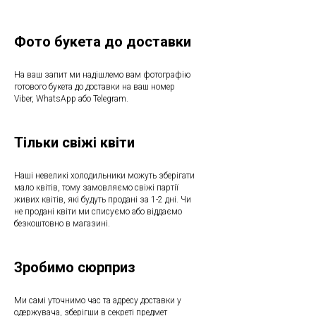
Фото букета до доставки
На ваш запит ми надішлемо вам фотографію
готового букета до доставки на ваш номер
Viber, WhatsApp або Telegram.
Тільки свіжі квіти
Наші невеликі холодильники можуть зберігати
мало квітів, тому замовляємо свіжі партії
живих квітів, які будуть продані за 1-2 дні. Чи
не продані квіти ми списуємо або віддаємо
безкоштовно в магазині.
Зробимо сюрприз
Ми самі уточнимо час та адресу доставки у
одержувача, зберігши в секреті предмет