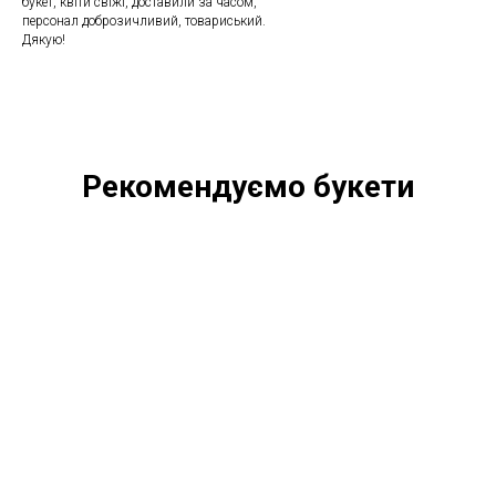
букет, квіти свіжі, доставили за часом,
персонал доброзичливий, товариський.
Дякую!
Рекомендуємо букети