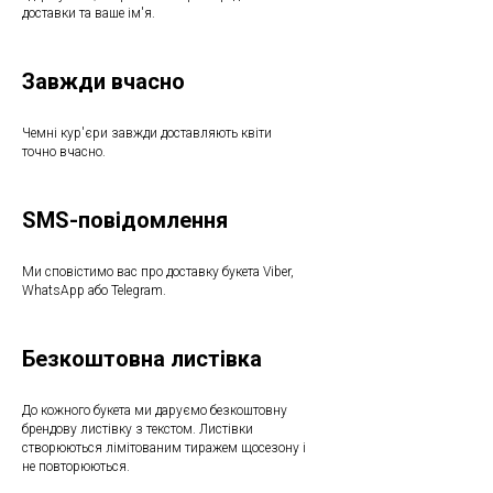
доставки та ваше ім'я.
Завжди вчасно
Чемні кур'єри завжди доставляють квіти
точно вчасно.
SMS-повідомлення
Ми сповістимо вас про доставку букета Viber,
WhatsApp або Telegram.
Безкоштовна листівка
До кожного букета ми даруємо безкоштовну
брендову листівку з текстом. Листівки
створюються лімітованим тиражем щосезону і
не повторюються.