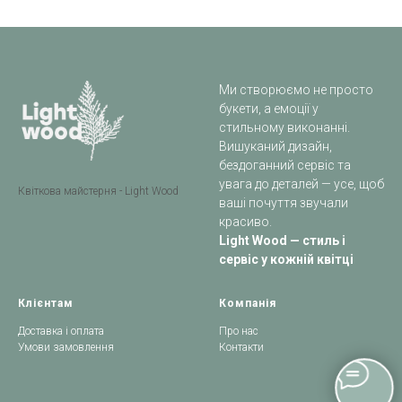
Ми створюємо не просто
букети, а емоції у
стильному виконанні.
Вишуканий дизайн,
бездоганний сервіс та
увага до деталей — усе, щоб
Квіткова майстерня - Light Wood
ваші почуття звучали
красиво.
Light Wood — стиль і
сервіс у кожній квітці
Клієнтам
Компанія
Доставка і оплата
Про нас
Умови замовлення
Контакти