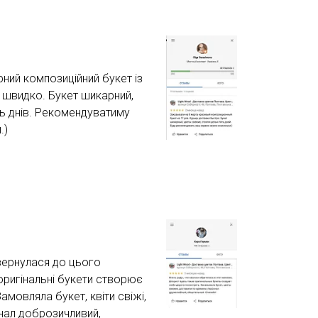
ний композиційний букет із
 швидко. Букет шикарний,
'ять днів. Рекомендуватиму
.)
вернулася до цього
 оригінальні букети створює
мовляла букет, квіти свіжі,
нал доброзичливий,