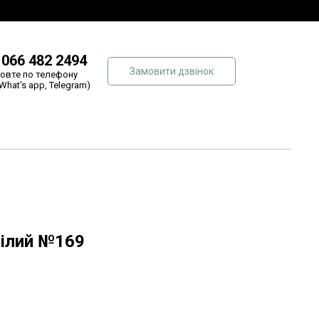
 066 482 2494
Замовити дзвінок
овте по телефону
 What's app, Telegram)
білий №169