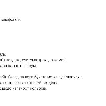
 телефоном:
аль.
і, гвоздика, еустома, троянда меморі.
, евкаліпт, гіперікум.
обіт. Склад вашого букета може відрізнятися в
та поставки на поточний тиждень.
 щодо наявності кольорів.