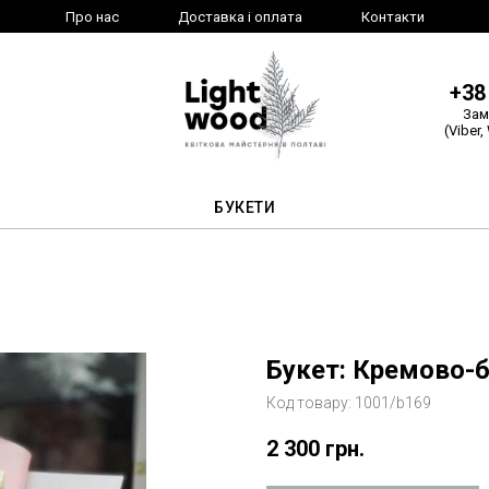
Про нас
Доставка і оплата
Контакти
+38
Зам
(Viber,
БУКЕТИ
Букет: Кремово-
Код товару:
1001/b169
2 300
грн.