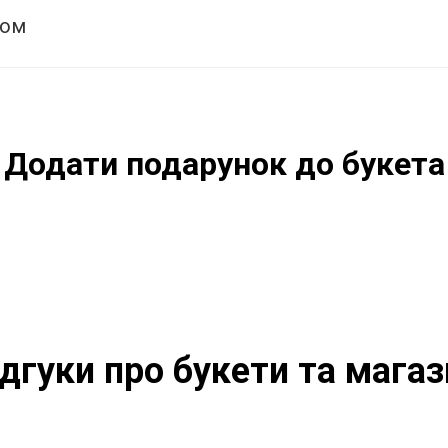
том
Додати подарунок до букета
ідгуки про букети та магаз