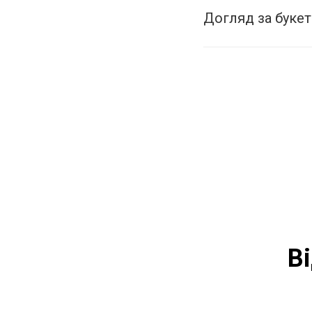
Догляд за буке
В