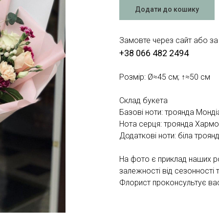
Додати до кошику
Замовте через сайт або за
+38 066 482 2494
Розмір: Ø≈45 см; ↑≈50 см
Склад букета
Базові ноти: троянда Монді
Нота серця: троянда Хармон
Додаткові ноти: біла троянда
На фото є приклад наших р
залежності від сезонності 
Флорист проконсультує вас