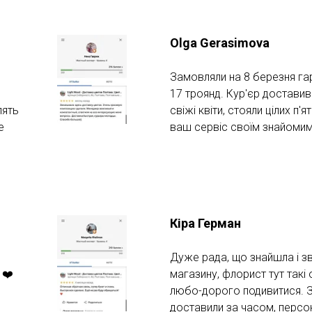
Olga Gerasimova
Замовляли на 8 березня гар
17 троянд. Кур'єр доставив
лять
свіжі квіти, стояли цілих п
е
ваш сервіс своїм знайомим
Кіра Герман
Дуже рада, що знайшла і з
 ❤️
магазину, флорист тут такі
любо-дорого подивитися. За
доставили за часом, персо