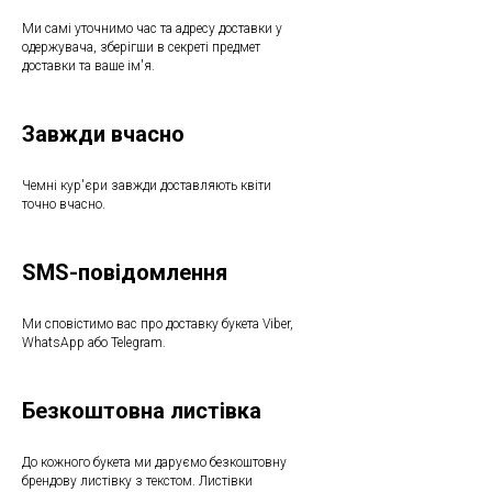
Ми самі уточнимо час та адресу доставки у
одержувача, зберігши в секреті предмет
доставки та ваше ім'я.
Завжди вчасно
Чемні кур'єри завжди доставляють квіти
точно вчасно.
SMS-повідомлення
Ми сповістимо вас про доставку букета Viber,
WhatsApp або Telegram.
Безкоштовна листівка
До кожного букета ми даруємо безкоштовну
брендову листівку з текстом. Листівки