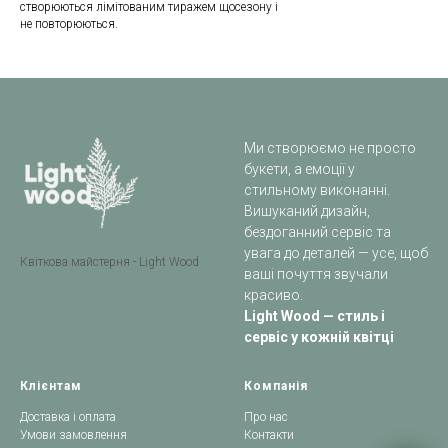
створюються лімітованим тиражем щосезону і
не повторюються.
Ми створюємо не просто
букети, а емоції у
стильному виконанні.
Вишуканий дизайн,
бездоганний сервіс та
увага до деталей — усе, щоб
Квіткова майстерня - Light Wood
ваші почуття звучали
красиво.
Light Wood — стиль і
сервіс у кожній квітці
Клієнтам
Компанія
Доставка і оплата
Про нас
Умови замовлення
Контакти