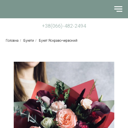
+38(066)-482-2494
Головна
/
Букети
/
Букет Яскраво-червоний