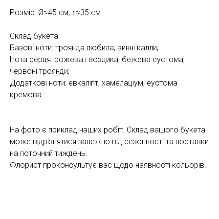
Розмір: Ø≈45 см; ↑≈35 см
Склад букета:
Базові ноти: троянда любила, винні калли;
Нота серця: рожева гвоздика, бежева еустома,
червоні троянди;
Додаткові ноти: евкаліпт, хамелаціум, еустома
кремова.
На фото є приклад наших робіт. Склад вашого букета
може відрізнятися залежно від сезонності та поставки
на поточний тиждень.
Флорист проконсультує вас щодо наявності кольорів.