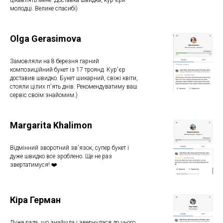
цікавлять мене. Доставка швидка, кур'єри
молодці. Велике спасибі)
Olga Gerasimova
Замовляли на 8 березня гарний
композиційний букет із 17 троянд. Кур'єр
доставив швидко. Букет шикарний, свіжі квіти,
стояли цілих п'ять днів. Рекомендуватиму ваш
сервіс своїм знайомим.)
Margarita Khalimon
Відмінний зворотний зв'язок, супер букет і
дуже швидко все зроблено. Ще не раз
звертатимуся! ❤️
Кіра Герман
Дуже рада, що знайшла і звернулася до цього