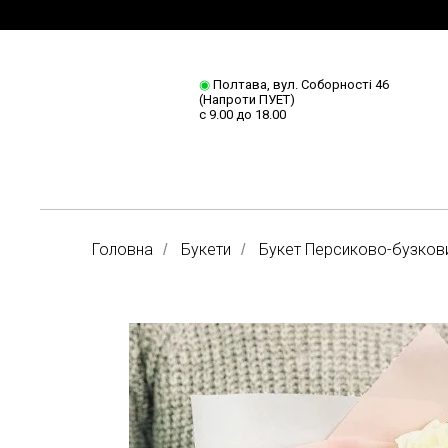
◉
Полтава, вул. Соборності 46
(Напроти ПУЕТ)
с 9.00 до 18.00
Головна
Букети
Букет Персиково-бузков
/
/