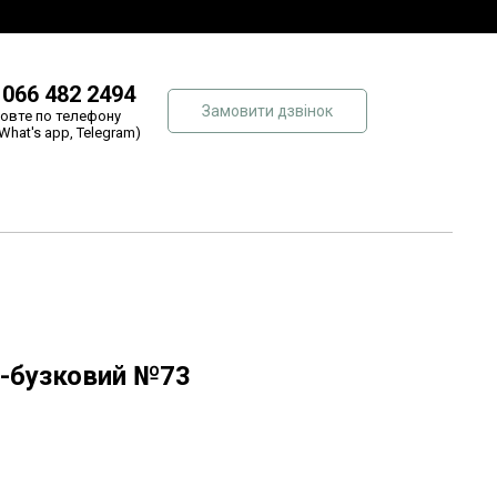
 066 482 2494
Замовити дзвінок
овте по телефону
 What's app, Telegram)
о-бузковий №73