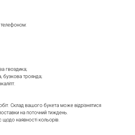
 телефоном:
ва гвоздика;
а, бузкова троянда;
каліпт.
обіт. Склад вашого букета може відрізнятися
поставки на поточний тиждень.
 щодо наявності кольорів.