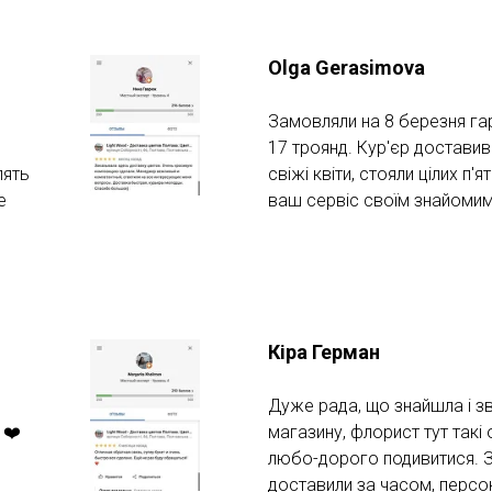
Olga Gerasimova
Замовляли на 8 березня гар
17 троянд. Кур'єр доставив
лять
свіжі квіти, стояли цілих п
е
ваш сервіс своїм знайомим
Кіра Герман
Дуже рада, що знайшла і з
 ❤️
магазину, флорист тут такі
любо-дорого подивитися. За
доставили за часом, персо