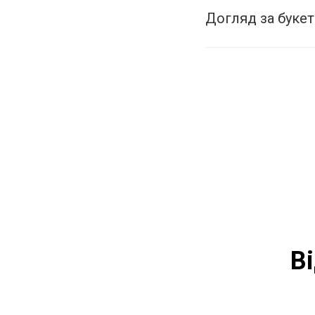
Догляд за буке
В