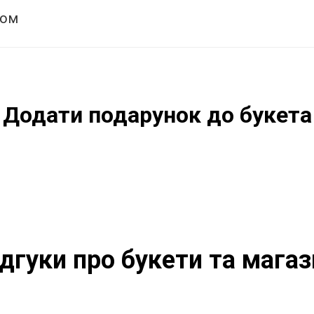
том
Додати подарунок до букета
ідгуки про букети та магаз