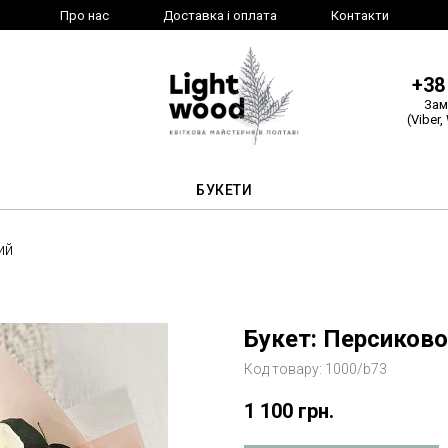
Про нас
Доставка і оплата
Контакти
+38
Зам
(Viber,
БУКЕТИ
ий
Букет: Персиков
Код товару:
1000/b73
1 100
грн.