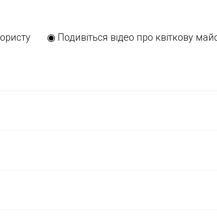
ористу
◉ Подивіться відео про квіткову май