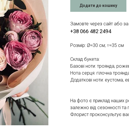
Додати до кошику
Замовте через сайт або за
+38 066 482 2494
Розмір: Ø≈30 см; ↑≈35 см
Склад букета:
Базові ноти: троянда, роже
Нота серця: гілочна троянд
Додаткові ноти: еустома, ев
На фото є приклад наших р
залежно від сезонності та 
Флорист проконсультує вас