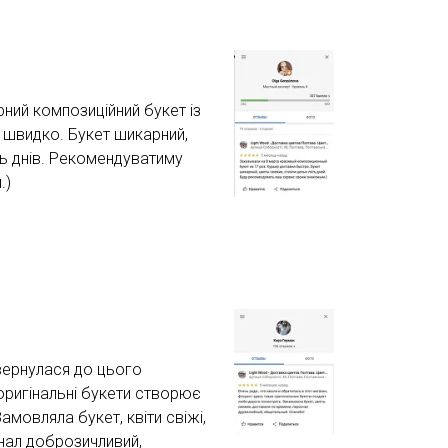
ний композиційний букет із
 швидко. Букет шикарний,
'ять днів. Рекомендуватиму
.)
вернулася до цього
 оригінальні букети створює
мовляла букет, квіти свіжі,
нал доброзичливий,