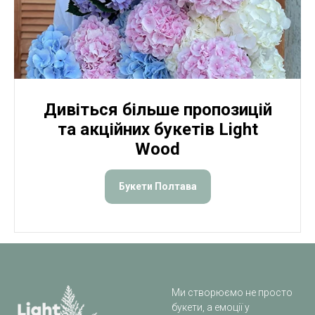
Дивіться більше пропозицій
та акційних букетів Light
Wood
Букети Полтава
Ми створюємо не просто
букети, а емоції у