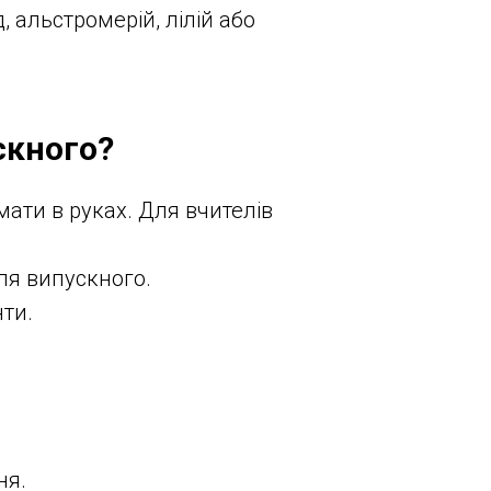
 альстромерій, лілій або
скного?
имати в руках. Для вчителів
для випускного.
нти.
ня.