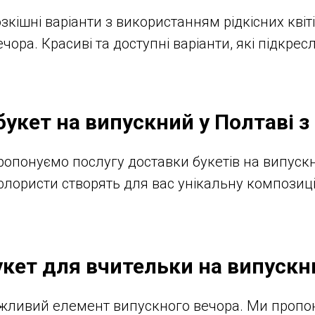
зкішні варіанти з використанням рідкісних квіті
ора. Красиві та доступні варіанти, які підкрес
укет на випускний у Полтаві 
 пропонуємо послугу доставки букетів на випуск
 флористи створять для вас унікальну композиц
укет для вчительки на випускн
ажливий елемент випускного вечора. Ми пропо