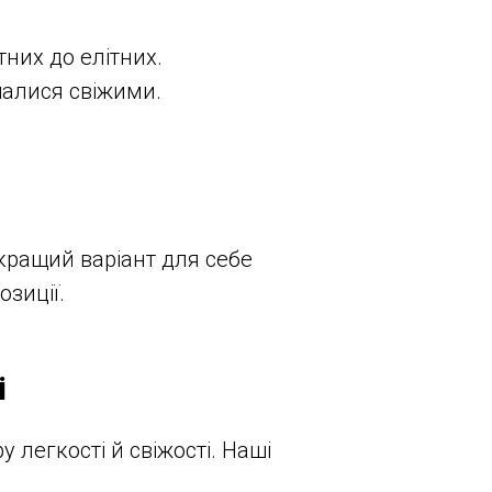
них до елітних.
шалися свіжими.
кращий варіант для себе
зиції.
і
у легкості й свіжості. Наші