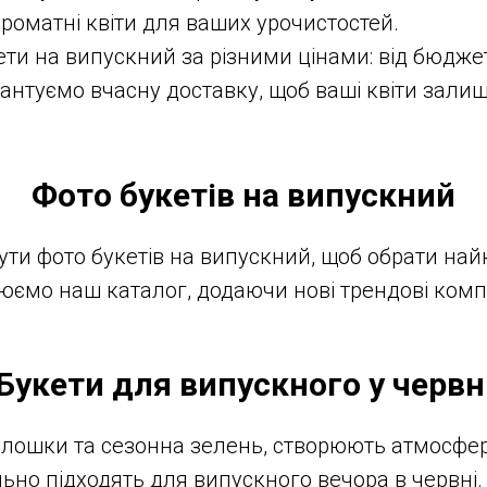
й ароматні квіти для ваших урочистостей.
ти на випускний за різними цінами: від бюджет
антуємо вчасну доставку, щоб ваші квіти зали
Фото букетів на випускний
ти фото букетів на випускний, щоб обрати най
юємо наш каталог, додаючи нові трендові компо
Букети для випускного у червн
, волошки та сезонна зелень, створюють атмосфер
ьно підходять для випускного вечора в червні.