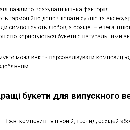
ві, важливо врахувати кілька факторів:
ають гармонійно доповнювати сукню та аксесуа
ди символізують любов, а орхідеї – елегантніст
рністю користуються букети з натуральними ак
имуєте можливість персоналізувати композицію
подобанням.
ращі букети для випускного в
Ніжні композиції з півоній, троянд, орхідей або