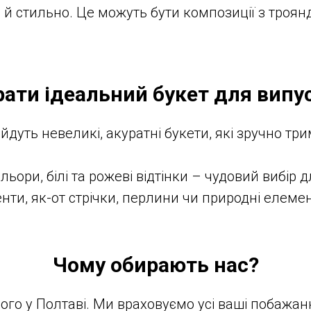
й стильно. Це можуть бути композиції з троянд,
рати ідеальний букет для випу
ійдуть невеликі, акуратні букети, які зручно тр
льори, білі та рожеві відтінки – чудовий вибір 
нти, як-от стрічки, перлини чи природні елеме
Чому обирають нас?
ого у Полтаві. Ми враховуємо усі ваші побажан