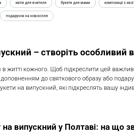
а
квіти для вчителя
букети для мами
композиції з хвої
подарунок на новосілля
ускний – створіть особливий в
я в житті кожного. Щоб підкреслити цей важли
м доповненням до святкового образу або подару
кети на випускний, які підкреслять вашу індив
 на випускний у Полтаві: на що з