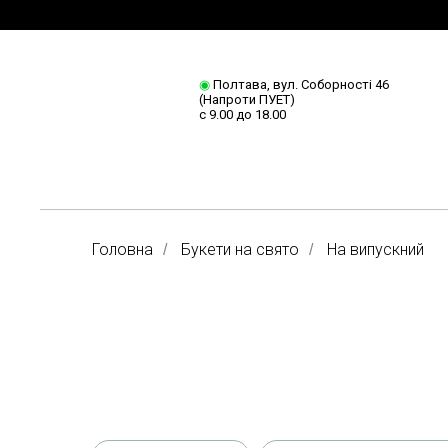
◉
Полтава, вул. Соборності 46
(Напроти ПУЕТ)
с 9.00 до 18.00
Головна
Букети на свято
На випускний
/
/