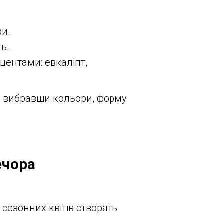
ри.
ь.
центами: евкаліпт,
, вибравши кольори, форму
ечора
 сезонних квітів створять