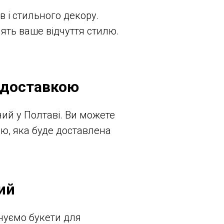
в і стильного декору.
лять ваше відчуття стилю.
з доставкою
ний у Полтаві. Ви можете
ію, яка буде доставлена
ий
нуємо букети для