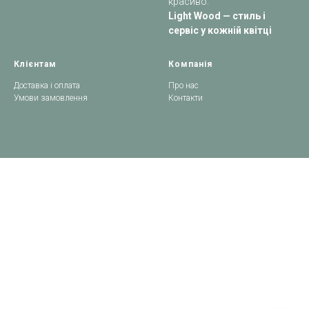
красиво.
Light Wood — стиль і
сервіс у кожній квітці
Клієнтам
Компанія
Доставка і оплата
Про нас
Умови замовлення
Контакти