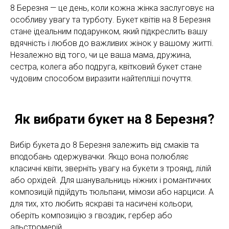
8 Березня — це день, коли кожна жінка заслуговує на
особливу увагу та турботу. Букет квітів на 8 Березня
стане ідеальним подарунком, який підкреслить вашу
вдячність і любов до важливих жінок у вашому житті.
Незалежно від того, чи це ваша мама, дружина,
сестра, колега або подруга, квітковий букет стане
чудовим способом виразити найтепліші почуття.
Як вибрати букет на 8 Березня?
Вибір букета до 8 Березня залежить від смаків та
вподобань одержувачки. Якщо вона полюбляє
класичні квіти, зверніть увагу на букети з троянд, лілій
або орхідей. Для шанувальниць ніжних і романтичних
композицій підійдуть тюльпани, мімози або нарциси. А
для тих, хто любить яскраві та насичені кольори,
оберіть композицію з гвоздик, гербер або
альстромерій.