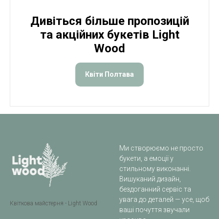
Дивіться більше пропозицій
та акційних букетів Light
Wood
Квіти Полтава
Ми створюємо не просто
букети, а емоції у
стильному виконанні.
Вишуканий дизайн,
бездоганний сервіс та
увага до деталей — усе, щоб
Квіткова майстерня - Light Wood
ваші почуття звучали