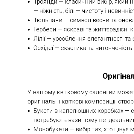
Троянди — класичний вибір, який н
— ніжність, білі — чистоту і невинніс
Тюльпани — символ весни та оновлен
Гербери — яскраві та життєрадісні к
Лілії — уособлення елегантності та 
Орхідеї — екзотика та витонченість
Оригіна
У нашому квітковому салоні ви может
оригінальні квіткові композиції, ств
Букети в капелюшних коробках — сти
потребують вази, тому це ідеальни
Монобукети — вибір тих, хто цінує 