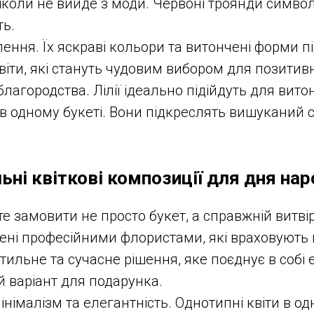
іколи не вийде з моди. Червоні троянди символ
ть.
ня. Їх яскраві кольори та витончені форми під
віти, які стануть чудовим вибором для позитивно
благородства. Лілії ідеально підійдуть для витон
 в одному букеті. Вони підкреслять вишуканий см
льні квіткові композиції для дня на
е замовити не просто букет, а справжній витв
орені професійними флористами, які враховують 
льне та сучасне рішення, яке поєднує в собі ест
й варіант для подарунка.
мінімалізм та елегантність. Однотипні квіти в о