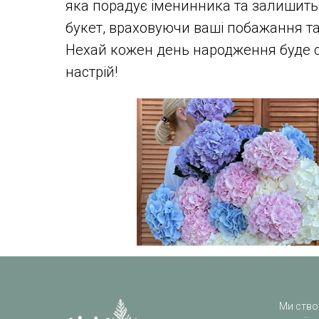
яка порадує іменинника та залишить
букет, враховуючи ваші побажання т
Нехай кожен день народження буде сп
настрій!
Ми ство