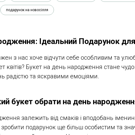
подарунок на новосілля
родження: Ідеальний Подарунок дл
ожен з нас хоче відчути себе особливим та ул
кет квітів? Букет на день народження стане чу
ень радістю та яскравими емоціями.
кий букет обрати на день народженн
дження залежить від смаків і вподобань іменин
б зробити подарунок ще більш особистим та зн