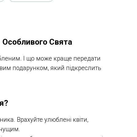
я Особливого Свята
юбленим. І що може краще передати
довим подарунком, який підкреслить
я?
ника. Врахуйте улюблені квіти,
ачущим.