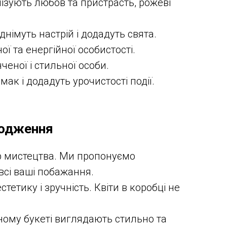
ізують любов та пристрасть, рожеві
німуть настрій і додадуть свята.
ї та енергійної особистості.
ченої і стильної особи.
ак і додадуть урочистості події.
родження
ір мистецтва. Ми пропонуємо
всі ваші побажання.
етику і зручність. Квіти в коробці не
дному букеті виглядають стильно та