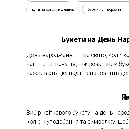
квіти на останній дзвінок
букети на 1 вересня
Букети на День На
День народження — це свято, коли к
ваші теплі почуття, ніж розкішний бу
важливість цієї події та наповнить д
Я
Вибір квіткового букету на день наро
колірні уподобання та символіку, що