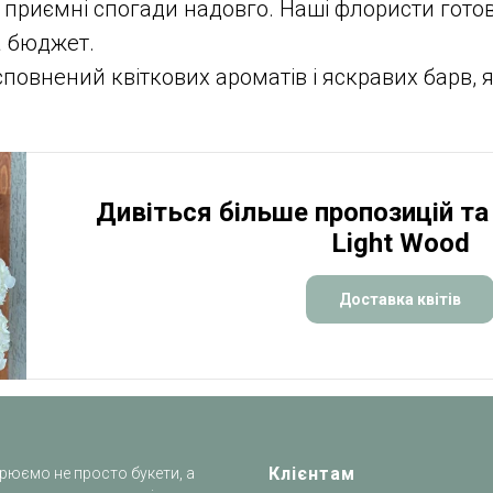
 приємні спогади надовго. Наші флористи гото
а бюджет.
овнений квіткових ароматів і яскравих барв, як
Дивіться більше пропозицій та 
Light Wood
Доставка квітів
Клієнтам
рюємо не просто букети, а