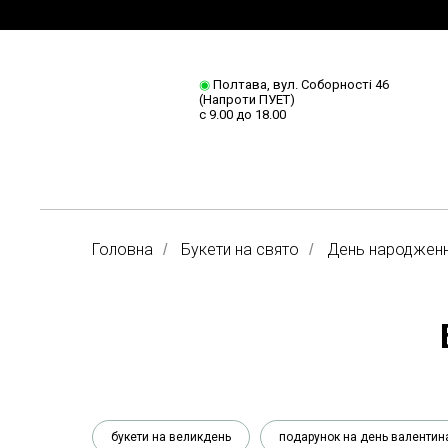
◉
Полтава, вул. Соборності 46
(Напроти ПУЕТ)
с 9.00 до 18.00
Головна
Букети на свято
День народжен
/
/
букети на великдень
подарунок на день валентин