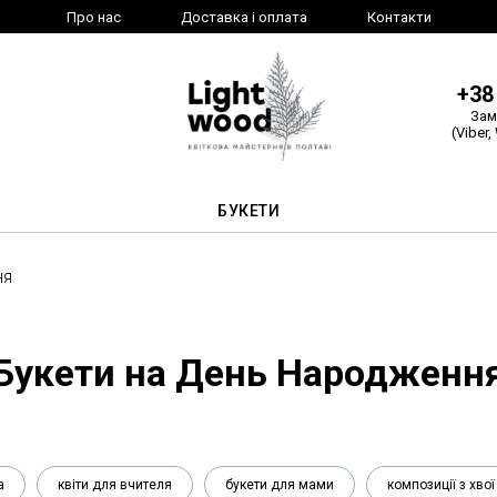
Про нас
Доставка і оплата
Контакти
+38
Зам
(Viber,
БУКЕТИ
ня
Букети на День Народженн
а
квіти для вчителя
букети для мами
композиції з хвої