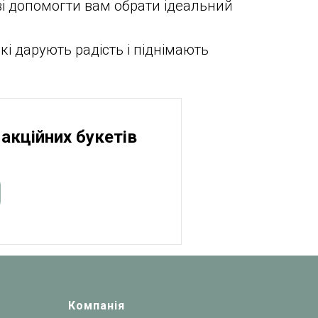
ві допомогти вам обрати ідеальний
і дарують радість і піднімають
акційних букетів
Компанія