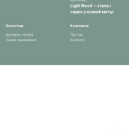
Light Wood — стиль і
сервіс у кожній квітці
Клієнтам
Компанія
Доставка і оплата
Про нас
Умови замовлення
Контакти