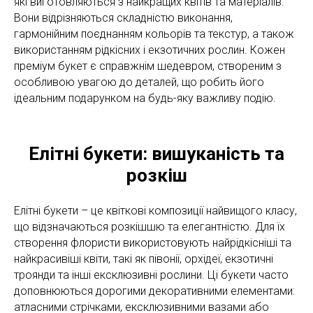
які виготовляються з найкращих квітів та матеріалів.
Вони відрізняються складністю виконання,
гармонійним поєднанням кольорів та текстур, а також
використанням рідкісних і екзотичних рослин. Кожен
преміум букет є справжнім шедевром, створеним з
особливою увагою до деталей, що робить його
ідеальним подарунком на будь-яку важливу подію.
Елітні букети: вишуканість та
розкіш
Елітні букети – це квіткові композиції найвищого класу,
що відзначаються розкішшю та елегантністю. Для їх
створення флористи використовують найрідкісніші та
найкрасивіші квіти, такі як півонії, орхідеї, екзотичні
троянди та інші ексклюзивні рослини. Ці букети часто
доповнюються дорогими декоративними елементами:
атласними стрічками, ексклюзивними вазами або