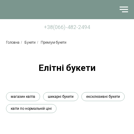
+38(066)-482-2494
Головна
/
Букети
/
Преміум букети
Елітні букети
магазин квітів
шикарні букети
ексклюзивні букети
квіти по нормальній ціні