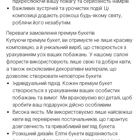
підкреслюючи вашу повагу та серйозність намірів.
Важливих зустрічей та урочистих подій: Ці
композиції додають розкоші будь-якому святу,
роблячи його незабутнім.
Переваги замовлення преміум букетів
Купуючи преміум букет, ви отримуєте не лише красиву
композицію, а й унікальний виріб, що створюється з
урахуванням усіх ваших побажань. У нашому салоні
флористи використовують лише свіжі та добірні квіти,
а також ексклюзивні декоративні матеріали, що
дозволяє створювати неповторні букети.
Індивідуальний підхід: Кожен преміум букет
створюється з урахуванням ваших особистих
побажань та вимог. Ми враховуємо всі деталі, щоб
зробити ваш подарунок дійсно особливим.
Висока якість: Ми використовуємо лише найсвіжіші
квіти від перевірених постачальників, що гарантує
довговічність та привабливий вигляд букета.
Розкішний дизайн: Елітні букети відрізняються