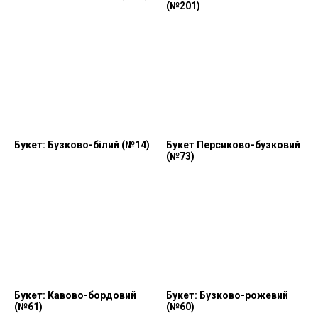
(№201)
Букет: Бузково-білий (№14)
Букет Персиково-бузковий
(№73)
Букет: Кавово-бордовий
Букет: Бузково-рожевий
(№61)
(№60)