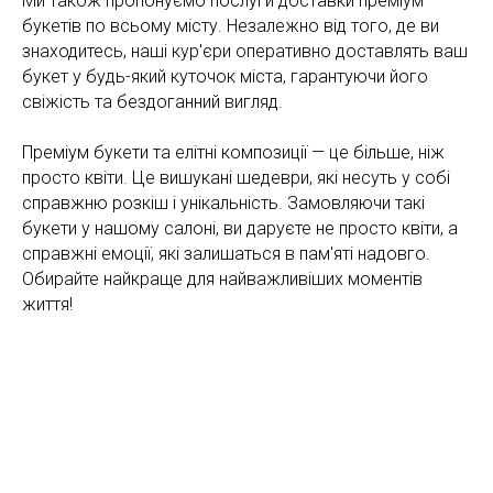
Ми також пропонуємо послуги доставки преміум
букетів по всьому місту. Незалежно від того, де ви
знаходитесь, наші кур'єри оперативно доставлять ваш
букет у будь-який куточок міста, гарантуючи його
свіжість та бездоганний вигляд.
Преміум букети та елітні композиції — це більше, ніж
просто квіти. Це вишукані шедеври, які несуть у собі
справжню розкіш і унікальність. Замовляючи такі
букети у нашому салоні, ви даруєте не просто квіти, а
справжні емоції, які залишаться в пам'яті надовго.
Обирайте найкраще для найважливіших моментів
життя!